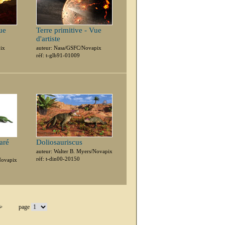
ue
Terre primitive - Vue
d'artiste
pix
auteur: Nasa/GSFC/Novapix
réf: t-glb91-01009
aré
Doliosauriscus
auteur: Walter B. Myers/Novapix
réf: t-din00-20150
Novapix
page