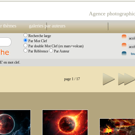
Agence photographiq
ar thèmes
galeries par auteurs
Recherche large
Par Mot Clef
Par double Mot Clef (ex mars+volcan)
Par Référence
Par Auteur
 en mot clef.
page 1 / 17