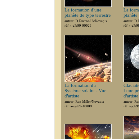
La formation d'une
La form
planète de type terrestre
planète 
auteur: D.Ducros-IA/Novapix
auteur: D
réf: t-glb99-90023
réf: t-glb
La formation du
Glaciati
Système solaire - Vue
Lune pr
d'artiste
d'artiste
auteur: Ron Miller/Novapix
auteur: Ro
réf: a-sys99-10009
réf: t-glb