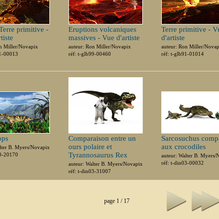
Terre primitive -
Eruptions volcaniques
Terre primitive - V
tiste
massives - Vue d'artiste
d'artiste
n Miller/Novapix
auteur: Ron Miller/Novapix
auteur: Ron Miller/Nova
91-00013
réf: t-glb99-00460
réf: t-glb91-01014
ops
Comparaison entre un
Sarcosuchus comp
ours polaire et
aux crocodiles
lter B. Myers/Novapix
Tyrannosaurus Rex
00-20170
auteur: Walter B. Myers/
réf: t-din03-00032
auteur: Walter B. Myers/Novapix
réf: t-din03-31007
page 1 / 17