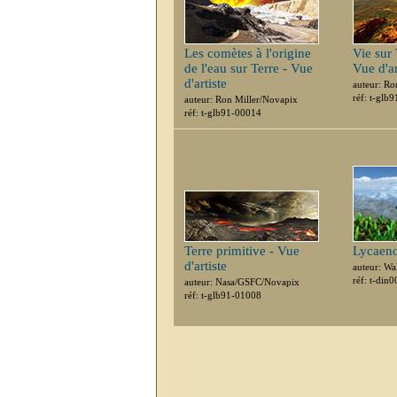
Les comètes à l'origine
Vie sur 
de l'eau sur Terre - Vue
Vue d'ar
d'artiste
auteur: Ro
réf: t-glb
auteur: Ron Miller/Novapix
réf: t-glb91-00014
Terre primitive - Vue
Lycaen
d'artiste
auteur: Wa
réf: t-din
auteur: Nasa/GSFC/Novapix
réf: t-glb91-01008