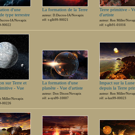
ation d'une
La formation de la Terre
Terre primitive - V
de type terrestre
d'artiste
auteur: D.Ducros-IA/Novapix
réf: t-glb99-90021
.Ducros-IA/Novapix
auteur: Ron Miller/Nova
99-90022
réf: t-glb91-01016
on sur Terre et
La formation d'une
Impact sur la Lune
imitive - Vue
planète - Vue d'artiste
depuis la Terre pri
auteur: Don Dixon/Novapix
auteur: Ron Miller/Nova
réf: a-sys99-10007
réf: a-lun99-00023
n Miller/Novapix
99-00226