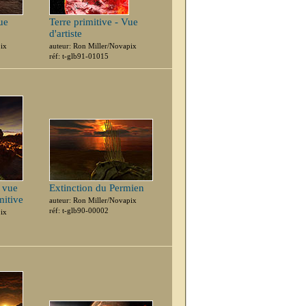
ue
Terre primitive - Vue
d'artiste
pix
auteur: Ron Miller/Novapix
réf: t-glb91-01015
 vue
Extinction du Permien
mitive
auteur: Ron Miller/Novapix
réf: t-glb90-00002
pix