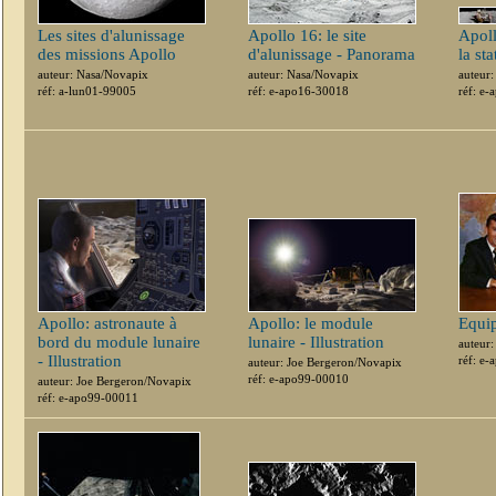
Les sites d'alunissage
Apollo 16: le site
Apol
des missions Apollo
d'alunissage - Panorama
la st
auteur: Nasa/Novapix
auteur: Nasa/Novapix
auteur
réf: a-lun01-99005
réf: e-apo16-30018
réf: e
Apollo: astronaute à
Apollo: le module
Equi
bord du module lunaire
lunaire - Illustration
auteur
- Illustration
réf: e
auteur: Joe Bergeron/Novapix
réf: e-apo99-00010
auteur: Joe Bergeron/Novapix
réf: e-apo99-00011