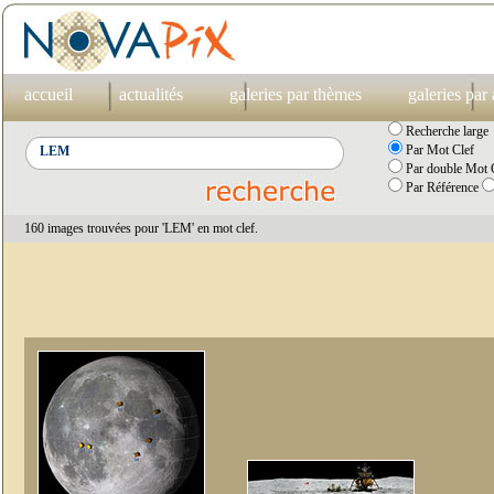
accueil
actualités
galeries par thèmes
galeries par
Recherche large
Par Mot Clef
Par double Mot C
Par Référence
160 images trouvées pour 'LEM' en mot clef.