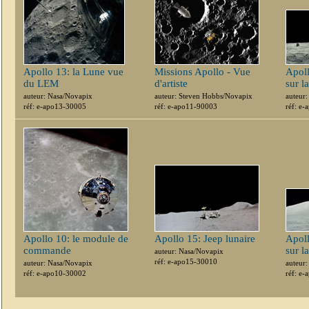
Apollo 13: la Lune vue
Missions Apollo - Vue
Apol
du LEM
d'artiste
sur l
auteur: Nasa/Novapix
auteur: Steven Hobbs/Novapix
auteur
réf: e-apo13-30005
réf: e-apo11-90003
réf: e
Apollo 10: le module de
Apollo 15: Jeep lunaire
Apoll
commande
sur l
auteur: Nasa/Novapix
réf: e-apo15-30010
auteur: Nasa/Novapix
auteur
réf: e-apo10-30002
réf: e