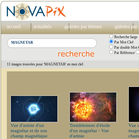
accueil
actualités
galeries par thèmes
galeries par
Recherche large
Par Mot Clef
Par double Mot C
Par Référence
11 images trouvées pour 'MAGNETAR' en mot clef.
Vue d'artiste d'un
Tremblement d'étoile
Vue d
magnétar et de son
d'un magnétar - Vue
magné
champ magnétique
d'artiste
cham