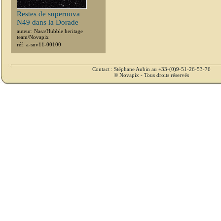
Restes de supernova
N49 dans la Dorade
auteur: Nasa/Hubble heritage
team/Novapix
réf: a-snv11-00100
Contact : Stéphane Aubin au +33-(0)9-51-26-53-76
© Novapix - Tous droits réservés