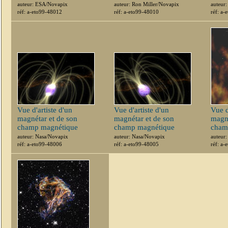
auteur: ESA/Novapix
auteur: Ron Miller/Novapix
auteur:
réf: a-eto99-48012
réf: a-eto99-48010
réf: a
Vue d'artiste d'un
Vue d'artiste d'un
Vue d
magnétar et de son
magnétar et de son
magné
champ magnétique
champ magnétique
cham
auteur: Nasa/Novapix
auteur: Nasa/Novapix
auteur
réf: a-eto99-48006
réf: a-eto99-48005
réf: a