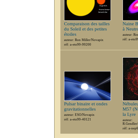
Comparaison des tailles
Naine B
du Soleil et des petites
à Neutr
étoiles
auteur: Ro
réf: a-eto
auteur: Ron Miller/Novapix
réf: a-eto99-99200
Pulsar binaire et ondes
Nébuleu
gravitationnelles
M57 (N
la Lyre
auteur: ESO/Novapix
réf: a-eto99-40121
auteur:
R.Gendler
réf: a-ne