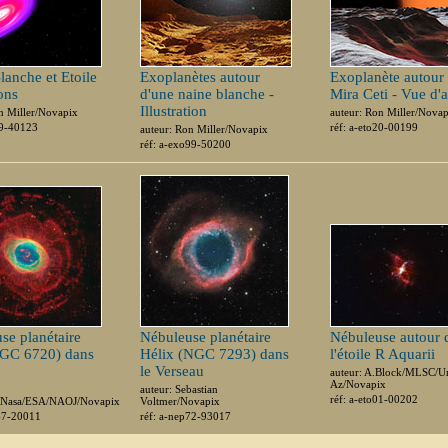
lanche et Etoile
Exoplanètes autour
Exoplanète autour
ons
d'une naine blanche -
Mira Ceti - Vue d'a
Illustration
n Miller/Novapix
auteur: Ron Miller/Nova
99-40123
réf: a-eto20-00199
auteur: Ron Miller/Novapix
réf: a-exo99-50200
se planétaire
Nébuleuse planétaire
Nébuleuse autour 
GC 6720) dans
Hélix (NGC 7293) dans
l'étoile R Aquarii
le Verseau
auteur: A.Block/MLSC/Un
Az/Novapix
auteur: Sebastian
réf: a-eto01-00202
/Nasa/ESA/NAOJ/Novapix
Voltmer/Novapix
p67-20011
réf: a-nep72-93017