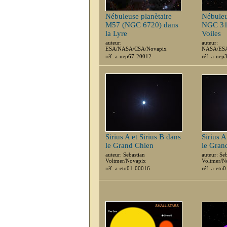
Nébuleuse planètaire
Nébuleu
M57 (NGC 6720) dans
NGC 31
la Lyre
Voiles
auteur:
auteur:
ESA/NASA/CSA/Novapix
NASA/ESA
réf: a-nep67-20012
réf: a-ne
Sirius A et Sirius B dans
Sirius A
le Grand Chien
le Gran
auteur: Sebastian
auteur: Se
Voltmer/Novapix
Voltmer/N
réf: a-eto01-00016
réf: a-eto