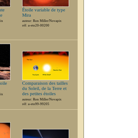
nte
Étoile variable de type
te
Mira
pix
auteur: Ron Miller/Novapix
réf: a-eto20-00200
toile
Comparaison des tailles
du Soleil, de la Terre et
des petites étoiles
pix
auteur: Ron Miller/Novapix
réf: a-eto99-99205