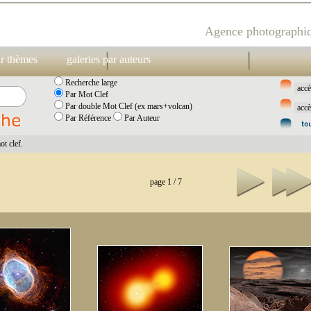
Agence photographiq
ar thèmes
galeries par auteurs
Recherche large
Par Mot Clef
Par double Mot Clef (ex mars+volcan)
Par Référence
Par Auteur
t clef.
page 1 / 7