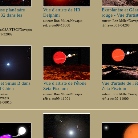
se planétaire
Vue d'artiste de HR
Exoplanète et Géa
32 dans les
Delphini
rouge - Vue d'artis
auteur: Ron Miller/Novapix
auteur: Ron Miller/Nova
réf: a-eto99-10008
réf: a-exo01-04200
/CSA/STSCI/Novapix
p31-32002
 et Sirius B dans
Vue d'artiste de l'étoile
Vue d'artiste de l'é
d Chien
Zeta Piscium
Zeta Piscium
bastian
auteur: Ron Miller/Novapix
auteur: Ron Miller/Nova
ovapix
réf: a-eto99-11001
réf: a-eto99-11000
01-00015