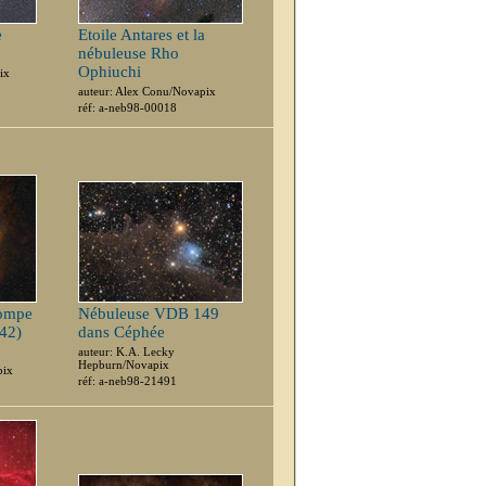
e
Etoile Antares et la
nébuleuse Rho
Ophiuchi
ix
auteur: Alex Conu/Novapix
réf: a-neb98-00018
rompe
Nébuleuse VDB 149
42)
dans Céphée
auteur: K.A. Lecky
Hepburn/Novapix
pix
réf: a-neb98-21491