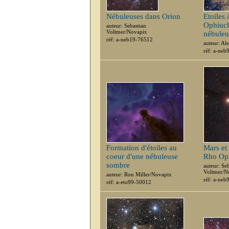
Nébuleuses dans Orion
Etoiles
Ophiuch
auteur: Sebastian
Voltmer/Novapix
nébuleu
réf: a-neb19-76512
auteur: Al
réf: a-ne
Formation d'étoiles au
Mars et
coeur d'une nébuleuse
Rho Op
sombre
auteur: Se
Voltmer/N
auteur: Ron Miller/Novapix
réf: a-ne
réf: a-eto99-50012