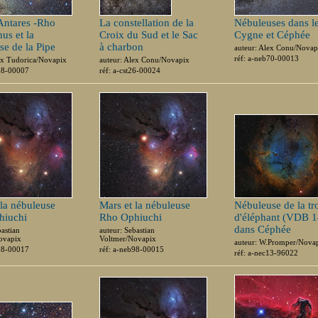
 Antares -Rho
La constellation de la
Nébuleuses dans l
us et la
Croix du Sud et le Sac
Cygne et Céphée
se de la Pipe
à charbon
auteur: Alex Conu/Novap
réf: a-neb70-00013
ex Tudorica/Novapix
auteur: Alex Conu/Novapix
b98-00007
réf: a-cst26-00024
 la nébuleuse
Mars et la nébuleuse
Nébuleuse de la t
hiuchi
Rho Ophiuchi
d'éléphant (VDB 1
dans Céphée
bastian
auteur: Sebastian
ovapix
Voltmer/Novapix
auteur: W.Promper/Nova
b98-00017
réf: a-neb98-00015
réf: a-nec13-96022