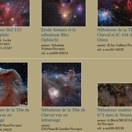
use Sh2-155
Etoile Antares et la
Nébuleuse de la Tê
éphée
nébuleuse Rho
Cheval et IC 434 
Ophiuchi
Orion
A. Lecky
Novapix
auteur: Sebastian
auteur: R.Jay GaBany/No
b85-15507
Voltmer/Novapix
réf: a-nec04-34030
réf: a-neb98-00014
se de la Tête de
Nébuleuse de la Tête de
Nébuleuse sombr
vue en
Cheval vue en
673 dans le Verse
uge
infrarouge
auteur: A.Block/MLSC/Un
Az/Novapix
SA/Nasa/Novapix
auteur:
réf: a-neb98-00190
ESO/Nasa/R.Gendler/Novapix
04-34029