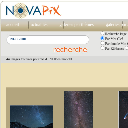
accueil
actualités
galeries par thèmes
galeries par
Recherche large
Par Mot Clef
Par double Mot C
Par Référence
44 images trouvées pour 'NGC 7000' en mot clef.