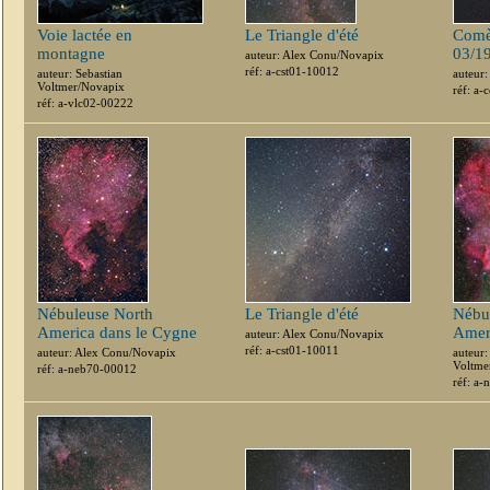
Voie lactée en
Le Triangle d'été
Comè
montagne
03/1
auteur: Alex Conu/Novapix
réf: a-cst01-10012
auteur: Sebastian
auteur
Voltmer/Novapix
réf: a
réf: a-vlc02-00222
Nébuleuse North
Le Triangle d'été
Nébu
America dans le Cygne
Amer
auteur: Alex Conu/Novapix
réf: a-cst01-10011
auteur: Alex Conu/Novapix
auteur:
Voltme
réf: a-neb70-00012
réf: a