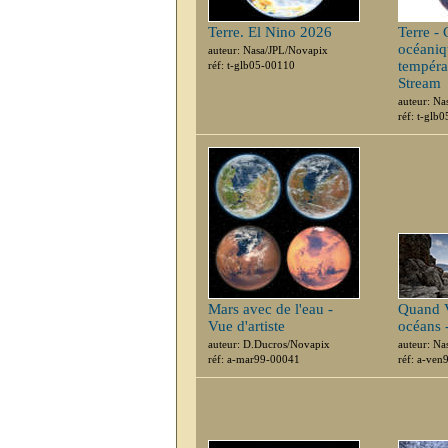
Terre. El Nino 2026
Terre -
océaniq
auteur: Nasa/JPL/Novapix
tempéra
réf: t-glb05-00110
Stream
auteur: N
réf: t-glb
Mars avec de l'eau -
Quand V
Vue d'artiste
océans -
auteur: D.Ducros/Novapix
auteur: Na
réf: a-mar99-00041
réf: a-ve