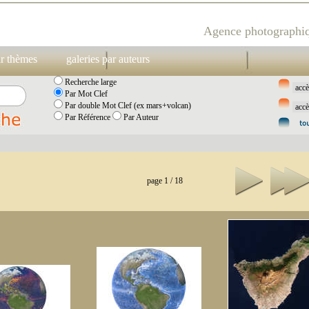
Agence photographiq
ar thèmes
galeries par auteurs
Recherche large
Par Mot Clef
Par double Mot Clef (ex mars+volcan)
Par Référence
Par Auteur
page 1 / 18