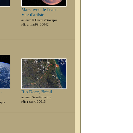
Mars avec de l'eau -
Vue d'artiste
auteur: D.Ducros/Novapix
réf: a-mar99-00042
 -
Rio Doce, Brésil
auteur: Nasa/Novapix
réf: t-sabrl-00013
apix