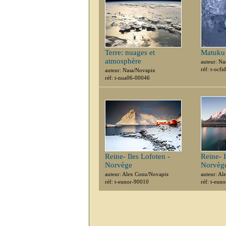
Terre: nuages et
Matuku 
atmosphère
auteur: Na
réf: t-ocf
auteur: Nasa/Novapix
réf: t-nua06-00046
Reine- Iles Lofoten -
Reine- I
Norvège
Norvèg
auteur: Alex Conu/Novapix
auteur: A
réf: t-eunor-90010
réf: t-eun