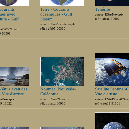
 Courants
Terre - Courants
Ténérife
ues avec
océaniques - Gulf
auteur: ESA/Novapix
ture - Gulf
Stream
réf: t-afcan-00007
auteur: Nasa/SVS/Novapix
réf: t-glb05-00300
asa/SVS/Novapix
05-00301
énus avait des
Nouméa, Nouvelle-
Satellite Sentinel-6
 Vue d'artiste
Calédonie
Vue d'artiste
sa/Novapix
auteur: Nasa/Novapix
auteur: ESA/P.Carril/Nov
n99-10022
réf: t-ocnca-00003
réf: e-sot01-91601