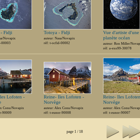
- Fidji
Totoya - Fidji
Vue d'artiste d'une
planète océan
sa/Novapix
auteur: Nasa/Novapix
id-00003
réf: t-ocfid-00002
auteur: Ron Miller/Nova
réf: a-exo99-30078
les Lofoten -
Reine- Iles Lofoten -
Reine- Iles Lofoten
e
Norvège
Norvège
lex Conu/Novapix
auteur: Alex Conu/Novapix
auteur: Alex Conu/Novap
or-90009
réf: t-eunor-90008
réf: t-eunor-90007
page 1 / 18