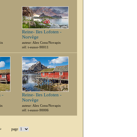
Reine- Iles Lofoten -
Norvège
pix
auteur: Alex Conu/Novapix
réf: t-eunor-90011
 -
Reine- Iles Lofoten -
Norvège
ix
auteur: Alex Conu/Novapix
réf: t-eunor-90006
page