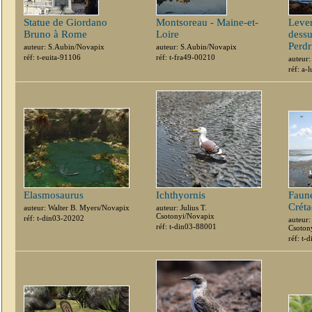
Statue de Giordano
Montsoreau - Maine-et-
Lever
Bruno à Rome
Loire
dessu
Perdr
auteur: S.Aubin/Novapix
auteur: S.Aubin/Novapix
réf: t-euita-91106
réf: t-fra49-00210
auteur
réf: a
Elasmosaurus
Ichthyornis
Faune
Créta
auteur: Walter B. Myers/Novapix
auteur: Julius T.
Csotonyi/Novapix
réf: t-din03-20202
auteur:
réf: t-din03-88001
Csoton
réf: t-