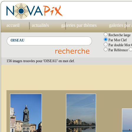
accueil
actualités
galeries par thèmes
galeries par
Recherche large
Par Mot Clef
Par double Mot C
Par Référence
156 images trouvées pour 'OISEAU' en mot clef.