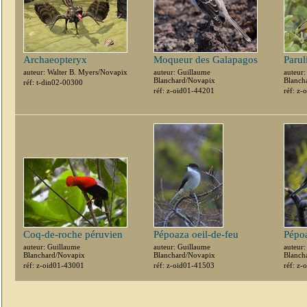
Archaeopteryx
Moqueur des Galapagos
Parul
auteur: Walter B. Myers/Novapix
auteur: Guillaume
auteur
Blanchard/Novapix
Blanch
réf: t-din02-00300
réf: z-oid01-44201
réf: z
Coq-de-roche péruvien
Pépoaza oeil-de-feu
Pépoa
auteur: Guillaume
auteur: Guillaume
auteur
Blanchard/Novapix
Blanchard/Novapix
Blanch
réf: z-oid01-43001
réf: z-oid01-41503
réf: z