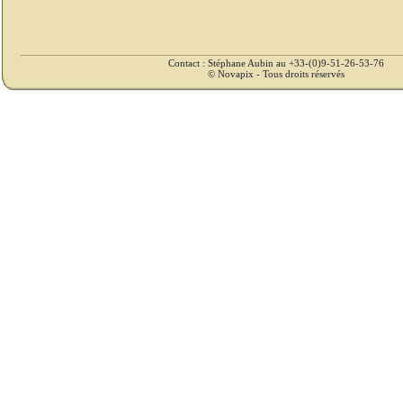
Contact : Stéphane Aubin au +33-(0)9-51-26-53-76
© Novapix - Tous droits réservés