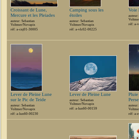
Croissant de Lune,
Camping sous les
Voie 
Mercure et les Pleiades
étoiles
auteur:
Voltme
auteur: Sebastian
auteur: Sebastian
réf: a
Voltmer/Novapix
Voltmer/Novapix
réf: a-cnj01-30005
réf: a-vlc02-00225
Lever de Pleine Lune
Lever de Pleine Lune
Pluie 
sur le Pic de Teide
Perse
auteur: Sebastian
Voltmer/Novapix
auteur: Sebastian
auteur:
réf: a-lun60-00159
Voltmer/Novapix
Voltme
réf: a-lun60-00230
réf: a-