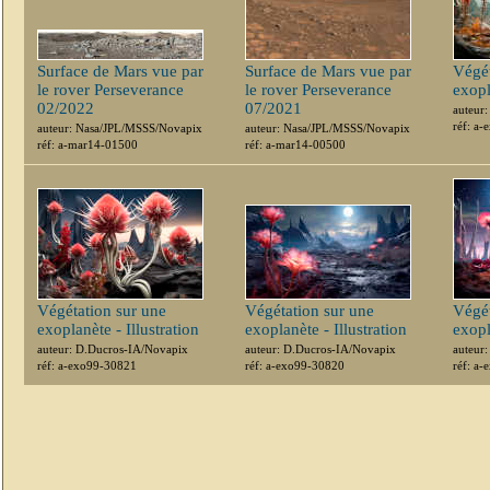
Surface de Mars vue par
Surface de Mars vue par
Végét
le rover Perseverance
le rover Perseverance
exopl
02/2022
07/2021
auteur
réf: a
auteur: Nasa/JPL/MSSS/Novapix
auteur: Nasa/JPL/MSSS/Novapix
réf: a-mar14-01500
réf: a-mar14-00500
Végétation sur une
Végétation sur une
Végét
exoplanète - Illustration
exoplanète - Illustration
exopl
auteur: D.Ducros-IA/Novapix
auteur: D.Ducros-IA/Novapix
auteur
réf: a-exo99-30821
réf: a-exo99-30820
réf: a