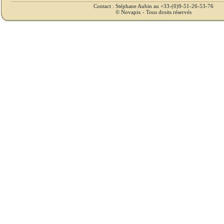
Contact : Stéphane Aubin au +33-(0)9-51-26-53-76
© Novapix - Tous droits réservés