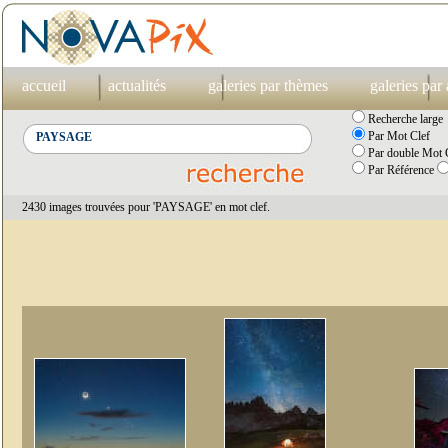
accueil
actualités
galeries par thèmes
galeries par
Recherche large
Par Mot Clef
Par double Mot C
Par Référence
2430 images trouvées pour 'PAYSAGE' en mot clef.