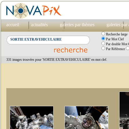
accueil
actualités
galeries par thèmes
galeries par
Recherche large
Par Mot Clef
Par double Mot C
Par Référence
331 images trouvées pour 'SORTIE EXTRAVEHICULAIRE' en mot clef.