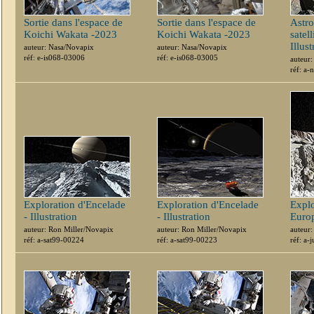
Sortie dans l'espace de
Sortie dans l'espace de
Astro
Koichi Wakata -2023
Koichi Wakata -2023
satell
Illust
auteur: Nasa/Novapix
auteur: Nasa/Novapix
réf: e-is068-03006
réf: e-is068-03005
auteur
réf: a
Exploration d'Encelade
Exploration d'Encelade
Explo
- Illustration
- Illustration
Europ
auteur: Ron Miller/Novapix
auteur: Ron Miller/Novapix
auteur
réf: a-sat99-00224
réf: a-sat99-00223
réf: a