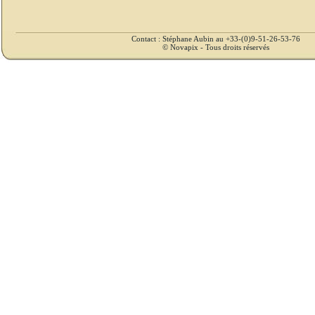
Contact : Stéphane Aubin au +33-(0)9-51-26-53-76
© Novapix - Tous droits réservés