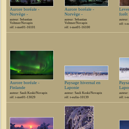
Aurore boréale -
Aurore boréale -
Lever
Norvège -
Norvège -
forêt
auteur: Sebastian
auteur: Sebastian
auteur:
Voltmer/Novapix
Voltmer/Novapix
réf: t-
réf: t-met01-16101
réf: t-met01-16100
Aurore boréale -
Paysage hivernal en
Paysa
Finlande
Laponie
Lapo
auteur: Sauli Koski/Novapix
auteur: Sauli Koski/Novapix
auteur:
réf: t-met01-13029
réf: t-eufin-10139
réf: t-