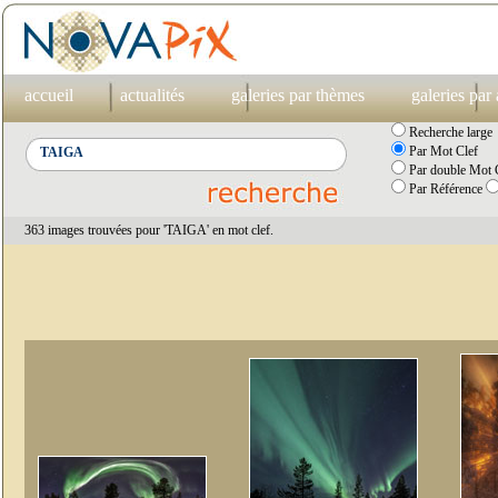
accueil
actualités
galeries par thèmes
galeries par
Recherche large
Par Mot Clef
Par double Mot C
Par Référence
363 images trouvées pour 'TAIGA' en mot clef.