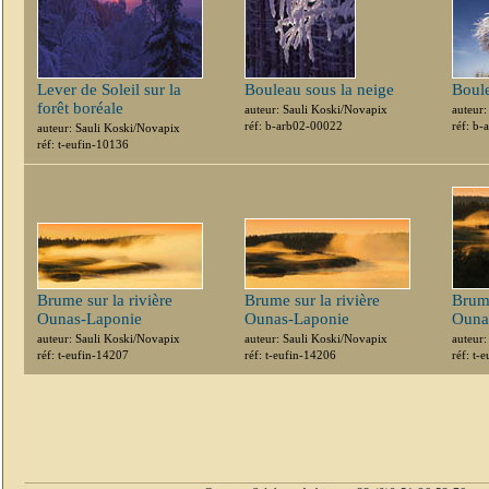
Lever de Soleil sur la
Bouleau sous la neige
Boule
forêt boréale
auteur: Sauli Koski/Novapix
auteur:
réf: b-arb02-00022
réf: b
auteur: Sauli Koski/Novapix
réf: t-eufin-10136
Brume sur la rivière
Brume sur la rivière
Brume
Ounas-Laponie
Ounas-Laponie
Ouna
auteur: Sauli Koski/Novapix
auteur: Sauli Koski/Novapix
auteur:
réf: t-eufin-14207
réf: t-eufin-14206
réf: t-