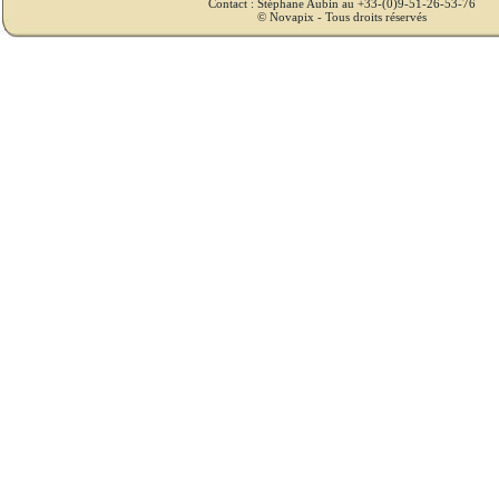
Contact : Stéphane Aubin au +33-(0)9-51-26-53-76
© Novapix - Tous droits réservés