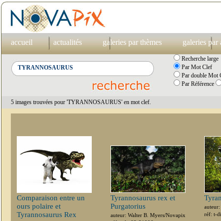
accueil
actualités
galeries par thèmes
galeries par
Recherche large
Par Mot Clef
Par double Mot C
Par Référence
5 images trouvées pour 'TYRANNOSAURUS' en mot clef.
Comparaison entre un
Tyrannosaurus rex et
Tyra
ours polaire et
Purgatorius
auteur
Tyrannosaurus Rex
réf: t-
auteur: Walter B. Myers/Novapix