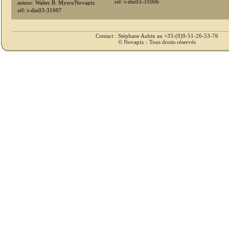
réf: t-din03-31006
auteur: Walter B. Myers/Novapix
réf: t-din03-31007
Contact : Stéphane Aubin au +33-(0)9-51-26-53-76
© Novapix - Tous droits réservés