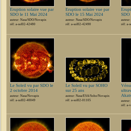
Eruption solaire vue par
Eruption solaire vue par
Erupt
SDO le 11 Mai 2024
SDO le 15 Mai 2024
SDO 
auteur: Nasa/SDO/Novapix
auteur: Nasa/SDO/Novapix
auteur
réf: a-sol02-42480
réf: a-sol02-42490
réf: a-
Le Soleil vu par SDO le
Le Soleil vu par SOHO
Vénu
2 octobre 2014
sur 25 ans
ultra
Akat
auteur: Nasa/Novapix
auteur: Nasa/ESA/Soho/Novapix
réf: a-sol02-40049
réf: a-sol02-01105
auteur
réf: a