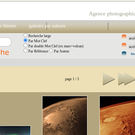
Agence photographiq
ar thèmes
galeries par auteurs
Recherche large
Par Mot Clef
Par double Mot Clef (ex mars+volcan)
Par Référence
Par Auteur
page 1 / 3