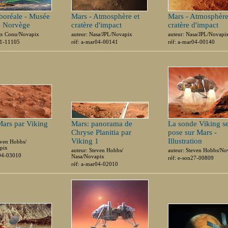
boréale - Musée
Mars - Atmosphère et
Mars - Atmosphère
- Norvège
cratère d'impact
cratère d'impact
lex Conu/Novapix
auteur: Nasa/JPL/Novapix
auteur: Nasa/JPL/Novapi
01-11105
réf: a-mar04-00141
réf: a-mar04-00140
Mars par Viking
Mars: panorama de
La sonde Viking s
Chryse Planitia par
pose sur Mars -
Viking 1
Illustration
even Hobbs/
pix
auteur: Steven Hobbs/
auteur: Steven Hobbs/No
r04-03010
Nasa/Novapix
réf: e-son27-00809
réf: a-mar04-02010