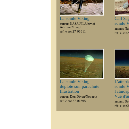
La sonde Viking
Carl Sa
sonde V
auteur: NASA/JPL/Univ.of
Arizona/Novapix
auteur: Na
réf: e-son27-00811
réf: e-son
La sonde Viking
L'atterr
déploie son parachute -
sonde V
Illustration
l'atmos
Vue d'ar
auteur: Don Dixon/Novapix
réf: e-son27-00805
auteur: D
réf: e-son