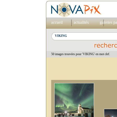
accueil
actualités
galeries p
50 images trouvées pour 'VIKING' en mot clef.