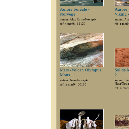
Aurore boréale -
Aurore 
Norvège
Viking 
auteur: Alex Conu/Novapix
auteur: A
réf: t-met01-11120
réf: t-met
Mars -Volcan Olympus
Sol de 
Mons
2
auteur: Nasa/Novapix
auteur: St
Nasa/Nova
réf: a-mar04-00165
réf: a-ma