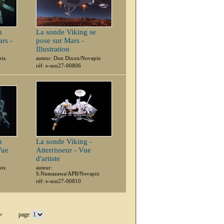
n
La sonde Viking se
ars -
pose sur Mars -
Illustration
pix
auteur: Don Dixon/Novapix
réf: e-son27-00806
n
La sonde Viking -
Vue
Atterrisseur - Vue
d'artiste
pix
auteur:
S.Numazawa/APB/Novapix
réf: e-son27-00810
page