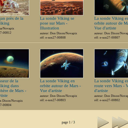
gan près de la
La sonde Viking se
La sonde Viking e
iking
pose sur Mars -
orbite autour de M
Illustration
Vue d'artiste
sa/Novapix
27-00812
auteur: Don Dixon/Novapix
auteur: Don Dixon/Nova
réf: e-son27-00808
réf: e-son27-00807
isseur de la
La sonde Viking en
La sonde Viking e
iking dans
orbite autour de Mars -
route vers Mars - 
phère de Mars -
Vue d'artiste
d'artiste
tiste
auteur: Don Dixon/Novapix
auteur: Don Dixon/Nova
réf: e-son27-00803
réf: e-son27-00802
on Dixon/Novapix
27-00804
page 1 / 3