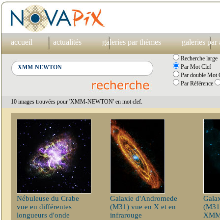
accueil
actualités
galeries par thèmes
galeries par
Recherche large
Par Mot Clef
Par double Mot C
Par Référence
10 images trouvées pour 'XMM-NEWTON' en mot clef.
Nébuleuse du Crabe
Galaxie d'Andromede
Gala
vue en différentes
(M31) vue en X et en
(M31
longueurs d'onde
infrarouge
XM