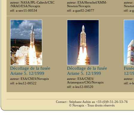
auteur: NASA/JPL-Caltech/CXC
auteur: ESA/Herschel/XMM-
auteu
/NRAO/ESA/Novapix
Newton/Novapix
Newton
réf: a-snv11-00534
réf: a-gax02-24077
réf: a
Décollage de la fusée
Décollage de la fusée
Fusée
Ariane 5. 12/1999
Ariane 5. 12/1999
12/1
auteur: ESA/CNES/Novapix
auteur: ESA/CNES/
auteur
Arianespace/CSG/Novapix
réf: e-leu12-00522
réf: e
réf: e-leu12-00520
Contact : Stéphane Aubin au +33-(0)9-51-26-53-76
© Novapix - Tous droits réservés