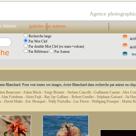
Agence photographiq
ar thèmes
galeries par auteurs
Recherche large
Par Mot Clef
Par double Mot Clef (ex mars+volcan)
Par Référence
Par Auteur
ume Blanchard. Pour voir toutes ses images, écrire Blanchard dans recherche par auteur ou cliq
tien Beaucourt -
Adam Block -
Serge Brunier -
Stefano Cancelli -
Guillaume Cannat -
Alex Co
-
Alan Friedman -
Akira Fujii -
Ray Jay GaBany -
Robert Gendler -
Stéphane Guisard -
Jia Ha
s -
David Malin -
Eric Mouquet -
Wally Pacholka -
Luc Perrot -
Wolfgang Promper -
Martin Ri