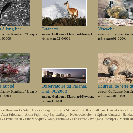
 à long bec
Guanaco
Viscacha
uillaume Blanchard/Novapix
auteur: Guillaume Blanchard/Novapix
auteur: Guillaume Blanc
01-00006
réf: z-mam02-00001
réf: z-mam01-02001
a huppé
Observatoire du Paranal,
Ecureuil de terre 
Chili 08/2008
uillaume Blanchard/Novapix
auteur: Guillaume Blanc
01-00001
réf: z-mam01-01001
auteur: Guillaume Blanchard/Novapix
réf: o-vlt01-00150
tien Beaucourt -
Adam Block -
Serge Brunier -
Stefano Cancelli -
Guillaume Cannat -
Alex Co
-
Alan Friedman -
Akira Fujii -
Ray Jay GaBany -
Robert Gendler -
Stéphane Guisard -
Jia Ha
s -
David Malin -
Eric Mouquet -
Wally Pacholka -
Luc Perrot -
Wolfgang Promper -
Martin Ri