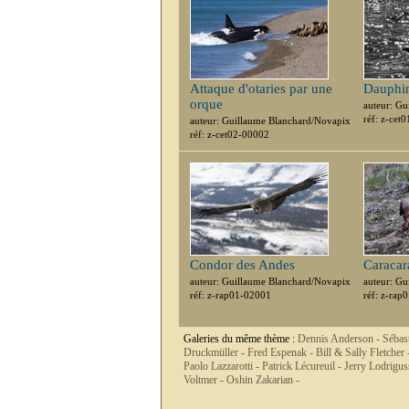
Attaque d'otaries par une
Dauphin
orque
auteur: G
réf: z-cet
auteur: Guillaume Blanchard/Novapix
réf: z-cet02-00002
Condor des Andes
Caracar
auteur: Guillaume Blanchard/Novapix
auteur: G
réf: z-rap01-02001
réf: z-rap
Galeries du même thème :
Dennis Anderson -
Sébas
Druckmüller -
Fred Espenak -
Bill & Sally Fletcher 
Paolo Lazzarotti -
Patrick Lécureuil -
Jerry Lodrigus
Voltmer -
Oshin Zakarian -