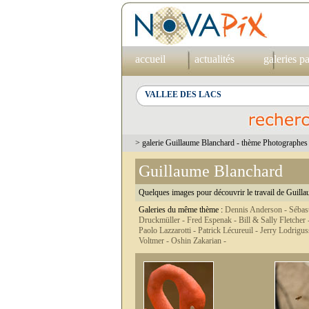
accueil
actualités
galeries p
> galerie Guillaume Blanchard - thème Photographes
Guillaume Blanchard
Quelques images pour découvrir le travail de Guilla
Galeries du même thème :
Dennis Anderson -
Sébas
Druckmüller -
Fred Espenak -
Bill & Sally Fletcher 
Paolo Lazzarotti -
Patrick Lécureuil -
Jerry Lodrigus
Voltmer -
Oshin Zakarian -