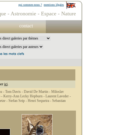
qui sommes-nous ?
mentions légales
ue - Astronomie - Espace - Nature
contact
uer
ici
.
nu -
Tom Davis -
David De Martin -
Miloslav
o -
Kerry-Ann Lecky Hepburn -
Laurent Laveder -
etze -
Stefan Seip -
Henri Sequeira -
Sebastian