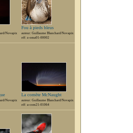
Fou à pieds bleus
hard/Novapix
auteur: Guillaume Blanchard/Novapix
réf: z-oma01-00002
que
La comète McNaught
hard/Novapix
auteur: Guillaume Blanchard/Novapix
réf: a-com21-01064