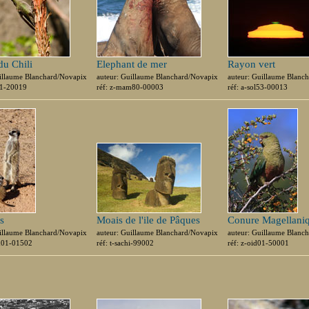
du Chili
Elephant de mer
Rayon vert
uillaume Blanchard/Novapix
auteur: Guillaume Blanchard/Novapix
auteur: Guillaume Blanc
01-20019
réf: z-mam80-00003
réf: a-sol53-00013
s
Moais de l'ile de Pâques
Conure Magellani
uillaume Blanchard/Novapix
auteur: Guillaume Blanchard/Novapix
auteur: Guillaume Blanc
m01-01502
réf: t-sachi-99002
réf: z-oid01-50001