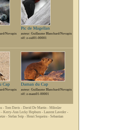
Pic de Magellan
hard/Novapix
auteur: Guillaume Blanchard/Novapix
réf: z-oid01-00001
du Cap
Daman du Cap
hard/Novapix
auteur: Guillaume Blanchard/Novapix
réf: z-mam01-00001
nu -
Tom Davis -
David De Martin -
Miloslav
o -
Kerry-Ann Lecky Hepburn -
Laurent Laveder -
etze -
Stefan Seip -
Henri Sequeira -
Sebastian