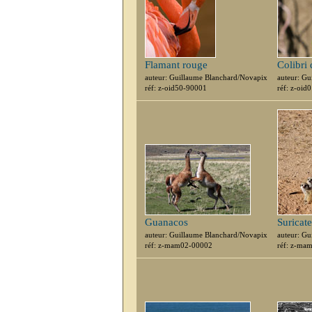
Flamant rouge
Colibri 
auteur: Guillaume Blanchard/Novapix
auteur: G
réf: z-oid50-90001
réf: z-oid
Guanacos
Suricate
auteur: Guillaume Blanchard/Novapix
auteur: G
réf: z-mam02-00002
réf: z-ma