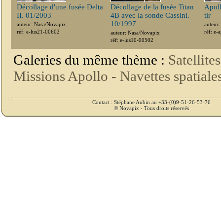
Décollage d'une fusée Delta
Décollage de la fusée Titan
Apoll
II. 01/2003
4B avec la sonde Cassini.
tir
10/1997
auteur: Nasa/Novapix
auteur
réf: e-lus21-00602
réf: e
auteur: Nasa/Novapix
réf: e-lus10-00502
Galeries du même thème :
Satellite
Missions Apollo -
Navettes spatiale
Contact : Stéphane Aubin au +33-(0)9-51-26-53-76
© Novapix - Tous droits réservés