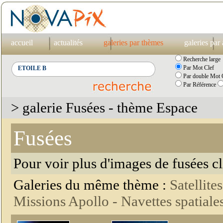
accueil
actualités
galeries par thèmes
galeries par
Recherche large
Par Mot Clef
Par double Mot C
Par Référence
> galerie Fusées - thème Espace
Fusées
Pour voir plus d'images de fusées c
Galeries du même thème :
Satellite
Missions Apollo -
Navettes spatiale