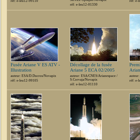
réf: e-leu12-99110
réf: e-
réf: e-leu12-01330
Fusée Ariane V ES ATV -
Décollage de la fusée
Premi
Illustration
Ariane 5 ECA 02/2005
Arian
auteur: ESA/D.Ducros/Novapix
auteur: ESA/CNES/Arianespace /
auteur
S.Corvaja/Novapix
réf: e-leu12-99105
réf: e
réf: e-leu12-01110