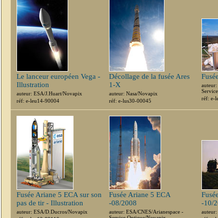
Le lanceur européen Vega -
Décollage de la fusée Ares
Fusé
Illustration
1-X
auteur
Servic
auteur: ESA/J.Huart/Novapix
auteur: Nasa/Novapix
réf: e
réf: e-leu14-90004
réf: e-lus30-00045
Fusée Ariane 5 ECA sur son
Fusée Ariane 5 ECA
Fusé
pas de tir - Illustration
-08/2008
-10/
auteur: ESA/D.Ducros/Novapix
auteur: ESA/CNES/Arianespace -
auteur
Service Optique/Novapix