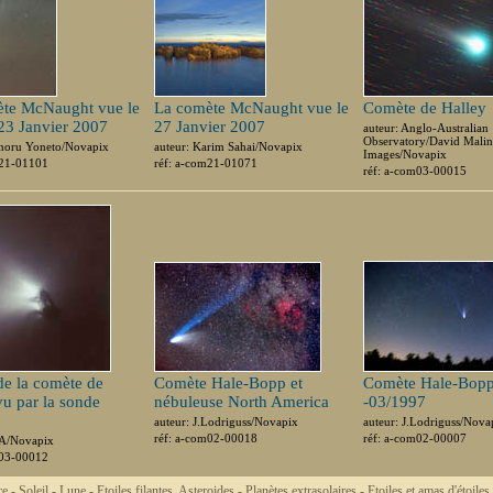
te McNaught vue le
La comète McNaught vue le
Comète de Halley
 23 Janvier 2007
27 Janvier 2007
auteur: Anglo-Australian
Observatory/David Malin
inoru Yoneto/Novapix
auteur: Karim Sahai/Novapix
Images/Novapix
m21-01101
réf: a-com21-01071
réf: a-com03-00015
e la comète de
Comète Hale-Bopp et
Comète Hale-Bop
vu par la sonde
nébuleuse North America
-03/1997
auteur: J.Lodriguss/Novapix
auteur: J.Lodriguss/Nova
réf: a-com02-00018
réf: a-com02-00007
SA/Novapix
m03-00012
re -
Soleil -
Lune -
Etoiles filantes, Asteroides -
Planètes extrasolaires -
Etoiles et amas d'étoiles