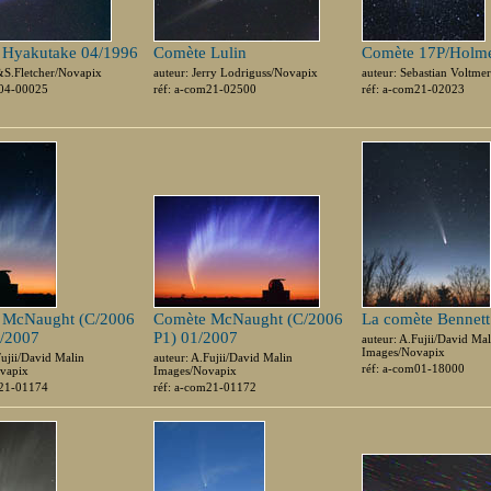
 Hyakutake 04/1996
Comète Lulin
Comète 17P/Holm
&S.Fletcher/Novapix
auteur: Jerry Lodriguss/Novapix
auteur: Sebastian Voltme
m04-00025
réf: a-com21-02500
réf: a-com21-02023
 McNaught (C/2006
Comète McNaught (C/2006
La comète Bennett
1/2007
P1) 01/2007
auteur: A.Fujii/David Mal
Images/Novapix
Fujii/David Malin
auteur: A.Fujii/David Malin
réf: a-com01-18000
vapix
Images/Novapix
m21-01174
réf: a-com21-01172