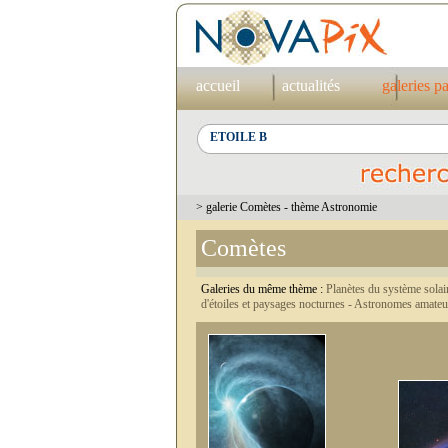
accueil
actualités
galeries p
> galerie Comètes - thème Astronomie
Comètes
Galeries du même thème :
Planètes du système solai
d'étoiles et paysages nocturnes -
Astronomes amateu