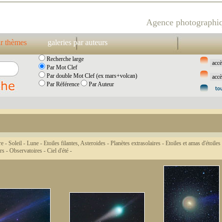
Agence photographiq
ar thèmes
galeries par auteurs
Recherche large
Par Mot Clef
Par double Mot Clef (ex mars+volcan)
Par Référence
Par Auteur
re -
Soleil -
Lune -
Etoiles filantes, Asteroides -
Planètes extrasolaires -
Etoiles et amas d'étoiles
rs -
Observatoires -
Ciel d'été -