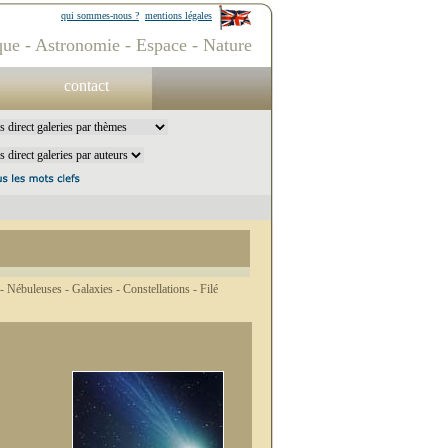
qui sommes-nous ?
mentions légales
ue - Astronomie - Espace - Nature
contact
 -
Nébuleuses -
Galaxies -
Constellations -
Filé