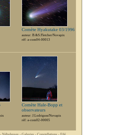
Comète Hyakutake 03/1996
auteur: B.&S.Fletcher/Novapix
réf: a-com04-00013
p
Comète Hale-Bopp et
observateurs
pix
auteur: J.Lodriguss/Novapix
réf: a-com02-00005
 -
Nébuleuses -
Galaxies -
Constellations -
Filé