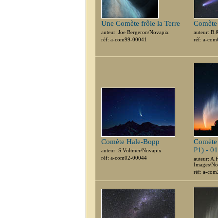
Une Comète frôle la Terre
Comète
auteur: Joe Bergeron/Novapix
auteur: B.
réf: a-com99-00041
réf: a-co
Comète Hale-Bopp
Comète
P1) - 0
auteur: S.Voltmer/Novapix
réf: a-com02-00044
auteur: A.
Images/No
réf: a-co