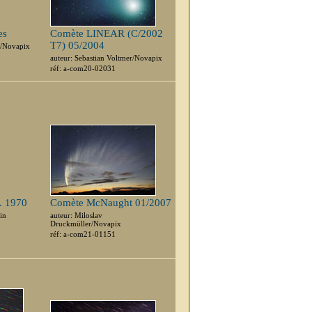
es
Comète LINEAR (C/2002
T7) 05/2004
r/Novapix
auteur: Sebastian Voltmer/Novapix
réf: a-com20-02031
. 1970
Comète McNaught 01/2007
in
auteur: Miloslav
Druckmüller/Novapix
réf: a-com21-01151