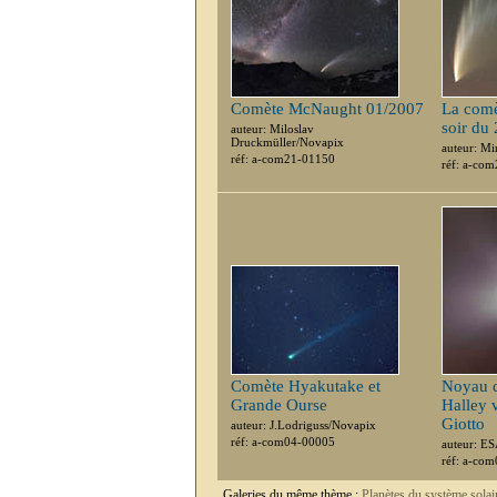
Comète McNaught 01/2007
La comè
soir du
auteur: Miloslav
Druckmüller/Novapix
auteur: M
réf: a-com21-01150
réf: a-co
Comète Hyakutake et
Noyau d
Grande Ourse
Halley 
Giotto
auteur: J.Lodriguss/Novapix
réf: a-com04-00005
auteur: E
réf: a-co
Galeries du même thème :
Planètes du système solai