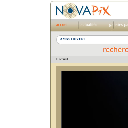
accueil
actualités
galeries p
> accueil