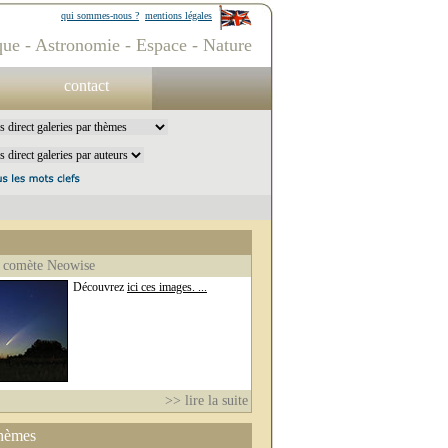
qui sommes-nous ?
mentions légales
ue - Astronomie - Espace - Nature
contact
 comète Neowise
Découvrez
ici ces images. ...
>> lire la suite
thèmes