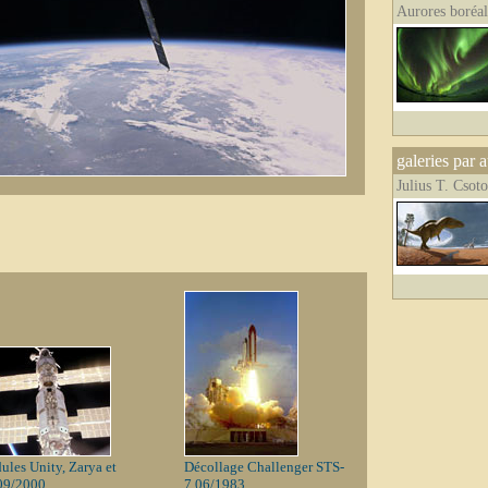
Aurores boréal
galeries par 
Julius T. Csot
ules Unity, Zarya et
Décollage Challenger STS-
09/2000
7 06/1983