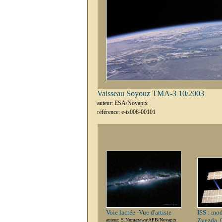
Vaisseau Soyouz TMA-3 10/2003
auteur: ESA/Novapix
référence: e-is008-00101
Voie lactée -Vue d'artiste
ISS : mod
Zvezda. 
auteur: S.Numazawa/APB/Novapix