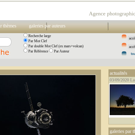
Agence photographiq
ar thèmes
galeries par auteurs
Recherche large
Par Mot Clef
Par double Mot Clef (ex mars+volcan)
Par Référence
Par Auteur
actualités
03/09/2020 La
galeries par 