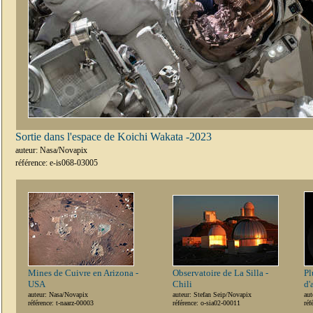
Sortie dans l'espace de Koichi Wakata -2023
auteur: Nasa/Novapix
référence: e-is068-03005
Mines de Cuivre en Arizona -
Observatoire de La Silla -
Pl
USA
Chili
d'
auteur: Nasa/Novapix
auteur: Stefan Seip/Novapix
au
référence: t-naarz-00003
référence: o-sia02-00011
réf