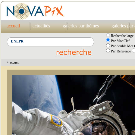
accueil
actualités
galeries par thèmes
galeries par
Recherche large
Par Mot Clef
Par double Mot C
Par Référence
> accueil