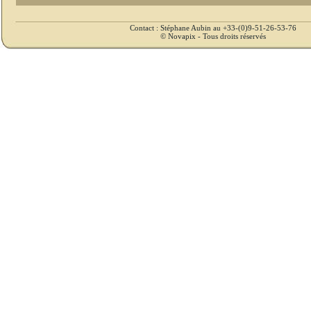
Contact : Stéphane Aubin au +33-(0)9-51-26-53-76
© Novapix - Tous droits réservés