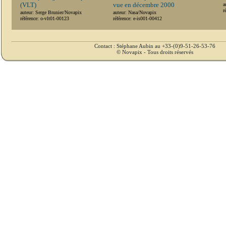
(VLT)
vue en décembre 2000
a
r
auteur: Serge Brunier/Novapix
auteur: Nasa/Novapix
référence: o-vlt01-00123
référence: e-is001-00412
Contact : Stéphane Aubin au +33-(0)9-51-26-53-76
© Novapix - Tous droits réservés