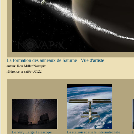
La formation des anneaux de Saturne - Vue d'artiste
auteur: Ron Miller/Novapix
référence: a-sat99-00122
Le Very Large Telescope
La station spatiale internationale
H