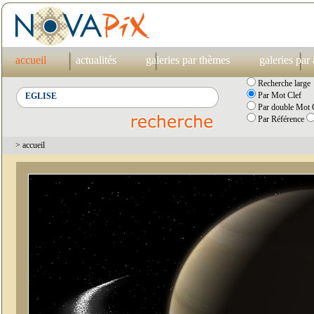
accueil
actualités
galeries par thèmes
galeries par
Recherche large
Par Mot Clef
Par double Mot C
Par Référence
> accueil