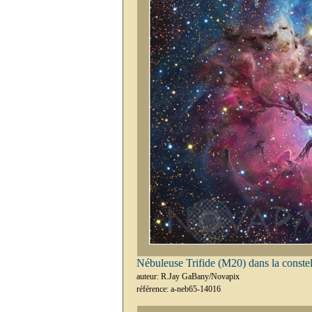
Nébuleuse Trifide (M20) dans la constell
auteur: R.Jay GaBany/Novapix
référence: a-neb65-14016