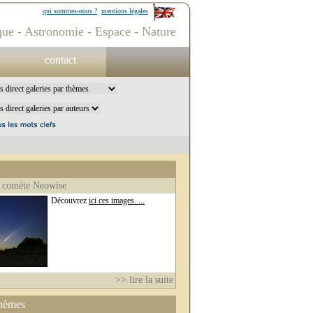
qui sommes-nous ?
mentions légales
ue - Astronomie - Espace - Nature
contact
 comète Neowise
Découvrez
ici ces images. ...
>> lire la suite
thèmes