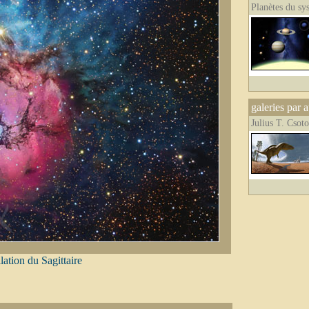
Planètes du sy
galeries par 
Julius T. Csot
ation du Sagittaire