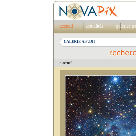
accueil
actualités
galeries p
> accueil