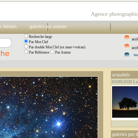
Agence photographiq
ar thèmes
galeries par auteurs
Recherche large
Par Mot Clef
Par double Mot Clef (ex mars+volcan)
Par Référence
Par Auteur
actualités
03/09/2020 La
galeries par 