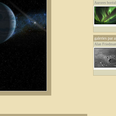
Aurores boréal
galeries par 
Alan Friedma