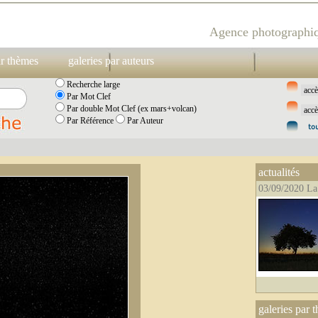
Agence photographiq
ar thèmes
galeries par auteurs
Recherche large
Par Mot Clef
Par double Mot Clef (ex mars+volcan)
Par Référence
Par Auteur
actualités
03/09/2020 La
galeries par 