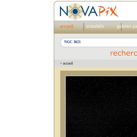
accueil
actualités
galeries p
> accueil