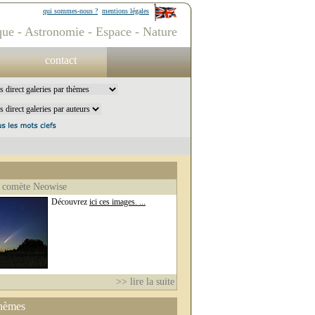
qui sommes-nous ?
mentions légales
ue - Astronomie - Espace - Nature
contact
 comète Neowise
Découvrez
ici ces images. ...
>> lire la suite
thèmes