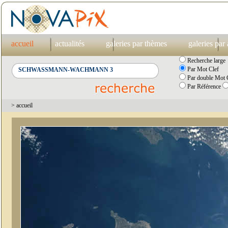
accueil
actualités
galeries par thèmes
galeries par
Recherche large
Par Mot Clef
Par double Mot C
Par Référence
> accueil