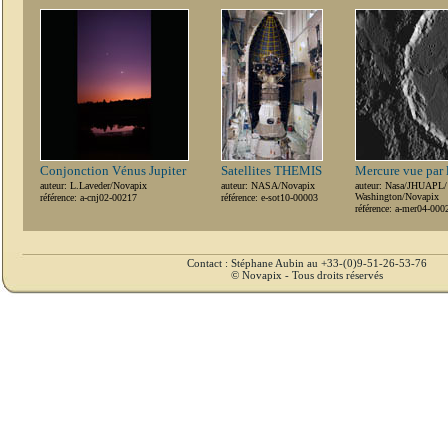
Conjonction Vénus Jupiter
Satellites THEMIS
Mercure vue par 
auteur: L.Laveder/Novapix
auteur: NASA/Novapix
auteur: Nasa/JHUAPL/ C
Washington/Novapix
référence: a-cnj02-00217
référence: e-sot10-00003
référence: a-mer04-000
Contact : Stéphane Aubin au +33-(0)9-51-26-53-76
© Novapix - Tous droits réservés