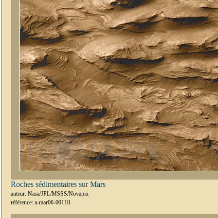
Roches sédimentaires sur Mars
auteur: Nasa/JPL/MSSS/Novapix
référence: a-mar06-00110