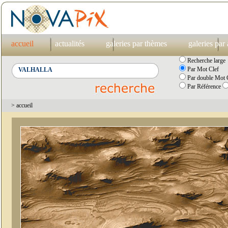
accueil
actualités
galeries par thèmes
galeries par
Recherche large
Par Mot Clef
Par double Mot C
Par Référence
> accueil