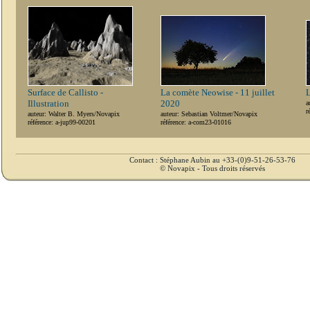
Surface de Callisto -
La comète Neowise - 11 juillet
L
Illustration
2020
a
r
auteur: Walter B. Myers/Novapix
auteur: Sebastian Voltmer/Novapix
référence: a-jup99-00201
référence: a-com23-01016
Contact : Stéphane Aubin au +33-(0)9-51-26-53-76
© Novapix - Tous droits réservés