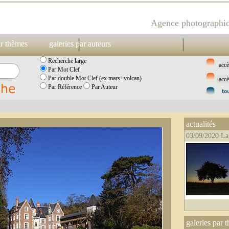
Agence photographiq
ar thèmes
galeries par auteurs
Recherche large
Par Mot Clef
Par double Mot Clef (ex mars+volcan)
Par Référence
Par Auteur
actualités
03/09/2020 La
galeries par 