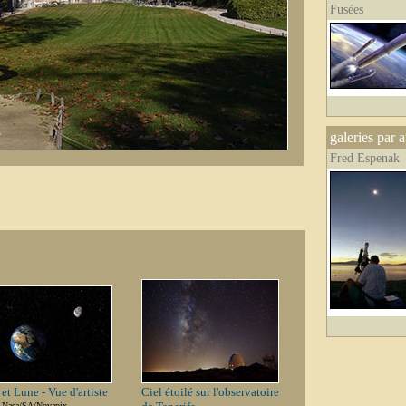
Fusées
galeries par 
Fred Espenak
 et Lune - Vue d'artiste
Ciel étoilé sur l'observatoire
: Nasa/SA/Novapix