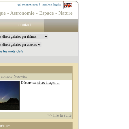
qui sommes-nous ?
mentions légales
ue - Astronomie - Espace - Nature
contact
 comète Neowise
Découvrez
ici ces images. ...
>> lire la suite
thèmes