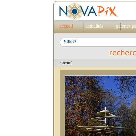
accueil
actualités
galeries p
> accueil