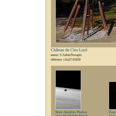
Château du Clos Lucé
auteur: S.Aubin/Novapix
référence: t-fra37-01020
Mars -Satellite Phobos
Terre
auteur: ESA/DLR/FU Berlin-G.
auteur