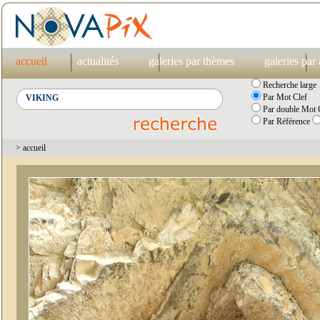
accueil
actualités
galeries par thèmes
galeries par
Recherche large
Par Mot Clef
Par double Mot C
Par Référence
> accueil