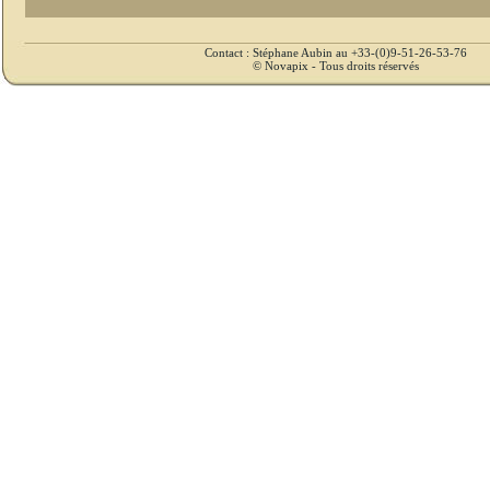
Contact : Stéphane Aubin au +33-(0)9-51-26-53-76
© Novapix - Tous droits réservés