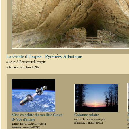
La Grotte d'Harpéa - Pyrénées-Atlantique
auteur: S.Beaucourt/Novapix
référence: t-fra64-00202
Mise en orbite du satellite Giove-
Colonne solaire
S
B- Vue d'artiste
s
auteur: L.Laveder/Novapix
référence: t-met03-35002
auteur: ESA/P.Carril/Novapix
a
référence: e-sco05-90242
r