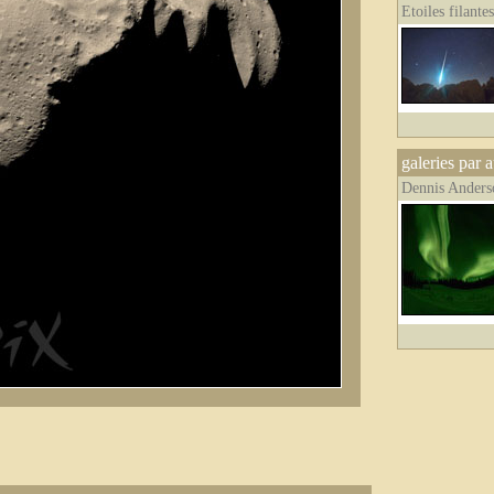
Etoiles filante
galeries par 
Dennis Anders