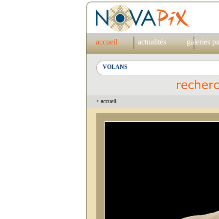
accueil
actualités
galeries p
> accueil