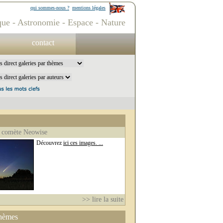
qui sommes-nous ?
mentions légales
ue - Astronomie - Espace - Nature
contact
 comète Neowise
Découvrez
ici ces images. ...
>> lire la suite
thèmes