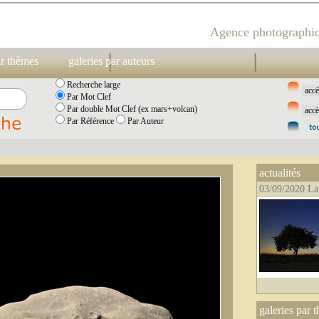
Agence photographiq
ar thèmes
galeries par auteurs
Recherche large
Par Mot Clef
Par double Mot Clef (ex mars+volcan)
Par Référence
Par Auteur
actualités
03/09/2020 La
galeries par 