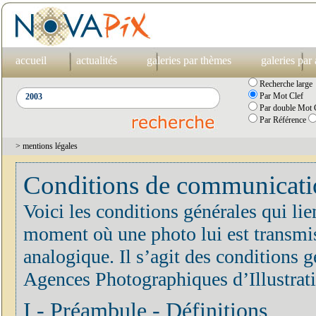
accueil
actualités
galeries par thèmes
galeries par
Recherche large
Par Mot Clef
Par double Mot C
Par Référence
> mentions légales
Conditions de communication
Voici les conditions générales qui lie
moment où une photo lui est transmis
analogique. Il s’agit des conditions
Agences Photographiques d’Illustrat
I - Préambule - Définitions