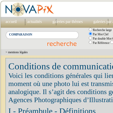
accueil
actualités
galeries par thèmes
galeries par
Recherche large
Par Mot Clef
Par double Mot C
Par Référence
> mentions légales
Conditions de communication
Voici les conditions générales qui lie
moment où une photo lui est transmis
analogique. Il s’agit des conditions
Agences Photographiques d’Illustrat
I - Préambule - Définitions