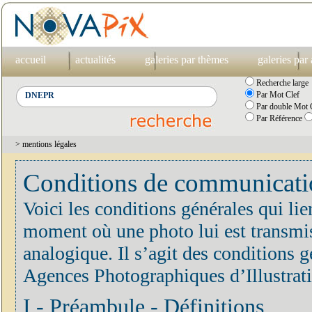
accueil
actualités
galeries par thèmes
galeries par
Recherche large
Par Mot Clef
Par double Mot C
Par Référence
> mentions légales
Conditions de communication
Voici les conditions générales qui lie
moment où une photo lui est transmis
analogique. Il s’agit des conditions
Agences Photographiques d’Illustrat
I - Préambule - Définitions