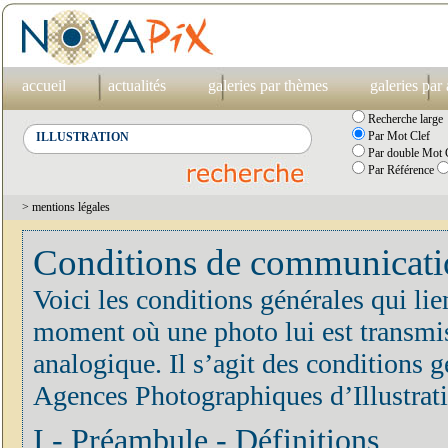
accueil
actualités
galeries par thèmes
galeries par
Recherche large
Par Mot Clef
Par double Mot C
Par Référence
> mentions légales
Conditions de communication
Voici les conditions générales qui lie
moment où une photo lui est transmis
analogique. Il s’agit des conditions
Agences Photographiques d’Illustrat
I - Préambule - Définitions