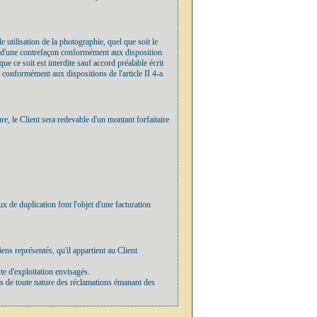
e utilisation de la photographie, quel que soit le
utif d'une contrefaçon conformément aux disposition
e ce soit est interdite sauf accord préalable écrit
s conformément aux dispositions de l'article II 4-a
re, le Client sera redevable d'un montant forfaitaire
 de duplication font l'objet d'une facturation
biens représentés, qu'il appartient au Client
xte d'exploitation envisagés.
ces de toute nature des réclamations émanant des