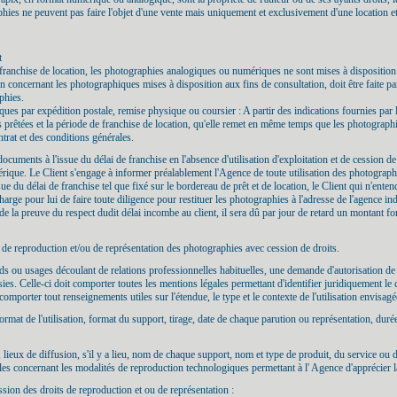
hies ne peuvent pas faire l'objet d'une vente mais uniquement et exclusivement d'une location et
t
e franchise de location, les photographies analogiques ou numériques ne sont mises à disposition
ion concernant les photographiques mises à disposition aux fins de consultation, doit être faite 
phies.
ues par expédition postale, remise physique ou coursier : A partir des indications fournies par l
s prêtées et la période de franchise de location, qu'elle remet en même temps que les photograph
trat et des conditions générales.
documents à l'issue du délai de franchise en l'absence d'utilisation d'exploitation et de cession de
rique. Le Client s'engage à informer préalablement l'Agence de toute utilisation des photographies 
ue du délai de franchise tel que fixé sur le bordereau de prêt et de location, le Client qui n'enten
harge pour lui de faire toute diligence pour restituer les photographies à l'adresse de l'agence i
e de la preuve du respect dudit délai incombe au client, il sera dû par jour de retard un montant for
s de reproduction et/ou de représentation des photographies avec cession de droits.
rds ou usages découlant de relations professionnelles habituelles, une demande d'autorisation de
ies. Celle-ci doit comporter toutes les mentions légales permettant d'identifier juridiquement le c
mporter tout renseignements utiles sur l'étendue, le type et le contexte de l'utilisation envisagé
 format de l'utilisation, format du support, tirage, date de chaque parution ou représentation, dur
al, lieux de diffusion, s'il y a lieu, nom de chaque support, nom et type de produit, du service ou d
s concernant les modalités de reproduction technologiques permettant à l' Agence d'apprécier la p
ssion des droits de reproduction et ou de représentation :