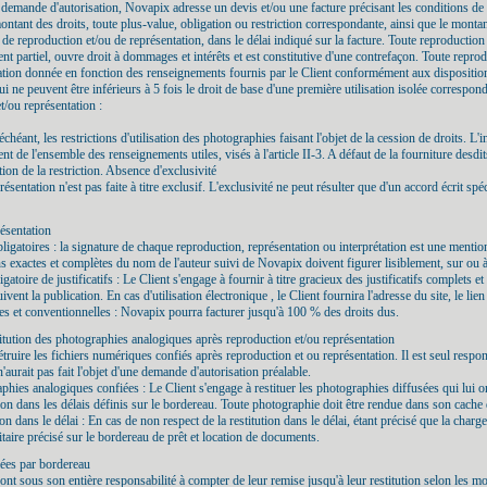
la demande d'autorisation, Novapix adresse un devis et/ou une facture précisant les conditions de
 montant des droits, toute plus-value, obligation ou restriction correspondante, ainsi que le montan
 reproduction et/ou de représentation, dans le délai indiqué sur la facture. Toute reproduction 
nt partiel, ouvre droit à dommages et intérêts et est constitutive d'une contrefaçon. Toute repro
isation donnée en fonction des renseignements fournis par le Client conformément aux dispositions 
i ne peuvent être inférieurs à 5 fois le droit de base d'une première utilisation isolée correspon
et/ou représentation :
chéant, les restrictions d'utilisation des photographies faisant l'objet de la cession de droits. L'
t de l'ensemble des renseignements utiles, visés à l'article II-3. A défaut de la fourniture des
tion de la restriction. Absence d'exclusivité
sentation n'est pas faite à titre exclusif. L'exclusivité ne peut résulter que d'un accord écrit spéc
résentation
bligatoires : la signature de chaque reproduction, représentation ou interprétation est une mentio
ions exactes et complètes du nom de l'auteur suivi de Novapix doivent figurer lisiblement, sur ou 
gatoire de justificatifs : Le Client s'engage à fournir à titre gracieux des justificatifs complets
ent la publication. En cas d'utilisation électronique , le Client fournira l'adresse du site, le lie
les et conventionnelles : Novapix pourra facturer jusqu'à 100 % des droits dus.
titution des photographies analogiques après reproduction et/ou représentation
truire les fichiers numériques confiés après reproduction et ou représentation. Il est seul respon
 n'aurait pas fait l'objet d'une demande d'autorisation préalable.
raphies analogiques confiées : Le Client s'engage à restituer les photographies diffusées qui lui
ion dans les délais définis sur le bordereau. Toute photographie doit être rendue dans son cache
on dans le délai : En cas de non respect de la restitution dans le délai, étant précisé que la char
aitaire précisé sur le bordereau de prêt et location de documents.
iées par bordereau
nt sous son entière responsabilité à compter de leur remise jusqu'à leur restitution selon les mo