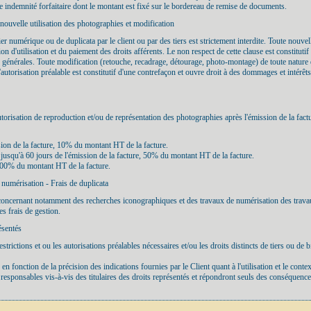
e indemnité forfaitaire dont le montant est fixé sur le bordereau de remise de documents.
 nouvelle utilisation des photographies et modification
ier numérique ou de duplicata par le client ou par des tiers est strictement interdite. Toute nouvell
tion d'utilisation et du paiement des droits afférents. Le non respect de cette clause est constit
ns générales. Toute modification (retouche, recadrage, détourage, photo-montage) de toute nature qu
l'autorisation préalable est constitutif d'une contrefaçon et ouvre droit à des dommages et intérêt
torisation de reproduction et/ou de représentation des photographies après l'émission de la factu
ssion de la facture, 10% du montant HT de la facture.
t jusqu'à 60 jours de l'émission de la facture, 50% du montant HT de la facture.
 100% du montant HT de la facture.
 numérisation - Frais de duplicata
concernant notamment des recherches iconographiques et des travaux de numérisation des travaux
es frais de gestion.
ésentés
restrictions et ou les autorisations préalables nécessaires et/ou les droits distincts de tiers ou de 
en fonction de la précision des indications fournies par le Client quant à l'utilisation et le conte
nt responsables vis-à-vis des titulaires des droits représentés et répondront seuls des conséquen