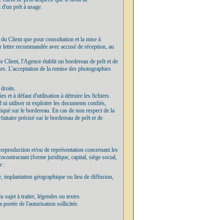
 d'un prêt à usage.
 du Client que pour consultation et la mise à
par lettre recommandée avec accusé de réception, au
e Client, l'Agence établit un bordereau de prêt et de
ies. L'acceptation de la remise des photographies
 droits.
et à défaut d'utilisation à détruire les fichiers.
d ni utiliser ni exploiter les documents confiés,
ndiqué sur le bordereau. En cas de non respect de la
faitaire précisé sur le bordereau de prêt et de
 reproduction et/ou de représentation concernant les
ocontractant (forme juridique, capital, siège social,
e :
ée, implantation géographique ou lieu de diffusion,
u sujet à traiter, légendes ou textes
ortée de l'autorisation sollicitée.