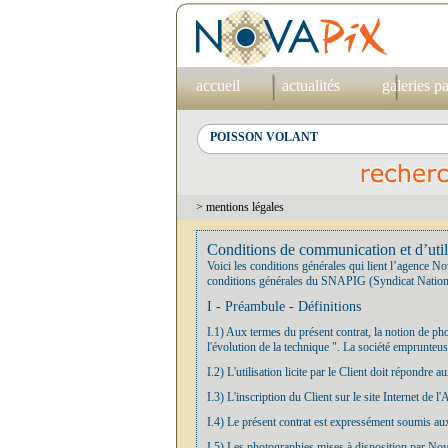
accueil
actualités
galeries p
> mentions légales
Conditions de communication et d’util
Voici les conditions générales qui lient l’agence No
conditions générales du SNAPIG (Syndicat Nationa
I - Préambule - Définitions
I.1) Aux termes du présent contrat, la notion de p
l'évolution de la technique ". La société emprunteu
I.2) L'utilisation licite par le Client doit répondre
I.3) L'inscription du Client sur le site Internet de
I.4) Le présent contrat est expressément soumis aux 
I.5) Les photographies mises à disposition par Novap