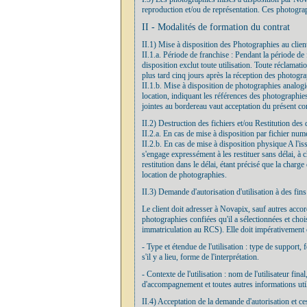
reproduction et/ou de représentation. Ces photograp
II - Modalités de formation du contrat
II.1) Mise à disposition des Photographies au clien
II.1.a. Période de franchise : Pendant la période d
disposition exclut toute utilisation. Toute réclamat
plus tard cinq jours après la réception des photogra
II.1.b. Mise à disposition de photographies analogiq
location, indiquant les références des photographie
jointes au bordereau vaut acceptation du présent con
II.2) Destruction des fichiers et/ou Restitution des 
II.2.a. En cas de mise à disposition par fichier numé
II.2.b. En cas de mise à disposition physique A l'iss
s'engage expressément à les restituer sans délai, à c
restitution dans le délai, étant précisé que la charg
location de photographies.
II.3) Demande d'autorisation d'utilisation à des fin
Le client doit adresser à Novapix, sauf autres acco
photographies confiées qu'il a sélectionnées et chois
immatriculation au RCS). Elle doit impérativement co
- Type et étendue de l'utilisation : type de support,
s'il y a lieu, forme de l'interprétation.
- Contexte de l'utilisation : nom de l'utilisateur fin
d'accompagnement et toutes autres informations utile
II.4) Acceptation de la demande d'autorisation et ce