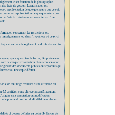
 règlement, et en fonction de la photographie
t des frais de gestion. L'autorisation est
et/ou représentation de quelque nature que ce soit,
duction et ou représentation de quelque nature que
de l'article 3 ci-dessus est constitutive d'une
dante.
information concernant les restrictions est
dits renseignements ou dans l'hypothèse où ceux-ci
ifique et entraîne le règlement de droits dus au titre
n légale, quels que soient la forme, l'importance ou
à côté de chaque reproduction et ou représentation.
 et originaux des documents publiés ou reproduits qui
n Internet ou une copie d'écran.
sable de tout litige résultant d'une diffusion ou
 ont été confiées, sous pli recommandé, assurant
 d'origine sans annotation ou modification
ge de la preuve du respect dudit délai incombe au
dalités ci-dessus définies au point 6b. En cas de