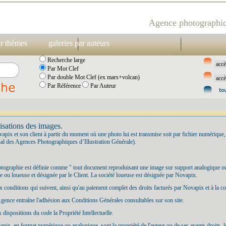
Agence photographiq
ar thèmes
galeries par auteurs
Recherche large
Par Mot Clef
Par double Mot Clef (ex mars+volcan)
Par Référence
Par Auteur
isations des images.
vapix et son client à partir du moment où une photo lui est transmise soit par fichier numérique,
l des Agences Photographiques d’Illustration Générale).
hotographie est définie comme " tout document reproduisant une image sur support analogique o
se ou loueuse et désignée par le Client. La société loueuse est désignée par Novapix.
 aux conditions qui suivent, ainsi qu'au paiement complet des droits facturés par Novapix et à la c
 l'Agence entraîne l'adhésion aux Conditions Générales consultables sur son site.
dispositions du code la Propriété Intellectuelle.
ix, en format numérique ou analogique, sont la propriété de l'auteur ou de ses ayants droits, le 