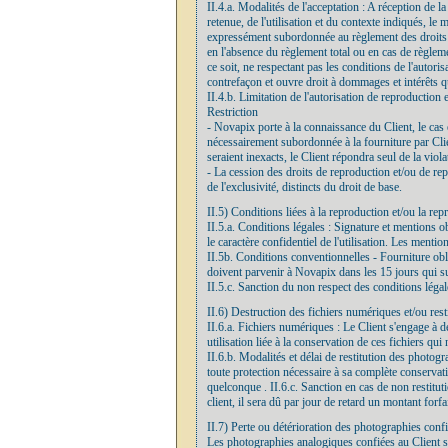
II.4.a. Modalités de l'acceptation : A réception de 
retenue, de l'utilisation et du contexte indiqués, le
expressément subordonnée au règlement des droits de
en l'absence du règlement total ou en cas de règleme
ce soit, ne respectant pas les conditions de l'autor
contrefaçon et ouvre droit à dommages et intérêts qu
II.4.b. Limitation de l'autorisation de reproduction 
Restriction
- Novapix porte à la connaissance du Client, le cas é
nécessairement subordonnée à la fourniture par Clien
seraient inexacts, le Client répondra seul de la viola
- La cession des droits de reproduction et/ou de repré
de l'exclusivité, distincts du droit de base.
II.5) Conditions liées à la reproduction et/ou la rep
II.5.a. Conditions légales : Signature et mentions o
le caractère confidentiel de l'utilisation. Les ment
II.5b. Conditions conventionnelles - Fourniture obli
doivent parvenir à Novapix dans les 15 jours qui suiv
II.5.c. Sanction du non respect des conditions léga
II.6) Destruction des fichiers numériques et/ou res
II.6.a. Fichiers numériques : Le Client s'engage à dé
utilisation liée à la conservation de ces fichiers qui
II.6.b. Modalités et délai de restitution des photog
toute protection nécessaire à sa complète conservat
quelconque . II.6.c. Sanction en cas de non restituti
client, il sera dû par jour de retard un montant forf
II.7) Perte ou détérioration des photographies conf
Les photographies analogiques confiées au Client so