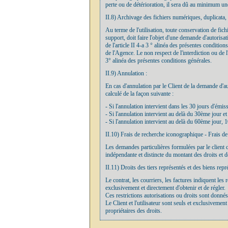
perte ou de détérioration, il sera dû au minimum un
II.8) Archivage des fichiers numériques, duplicata,
Au terme de l'utilisation, toute conservation de fich
support, doit faire l'objet d'une demande d'autorisa
de l'article II 4-a 3 ° alinéa des présentes conditio
de l'Agence. Le non respect de l'interdiction ou de 
3° alinéa des présentes conditions générales.
II.9) Annulation :
En cas d'annulation par le Client de la demande d'au
calculé de la façon suivante :
- Si l'annulation intervient dans les 30 jours d'émi
- Si l'annulation intervient au delà du 30ème jour e
- Si l'annulation intervient au delà du 60ème jour,
II.10) Frais de recherche iconographique - Frais de
Les demandes particulières formulées par le client 
indépendante et distincte du montant des droits et d
II.11) Droits des tiers représentés et des biens repr
Le contrat, les courriers, les factures indiquent les 
exclusivement et directement d'obtenir et de régler.
Ces restrictions autorisations ou droits sont donnés 
Le Client et l'utilisateur sont seuls et exclusiveme
propriétaires des droits.