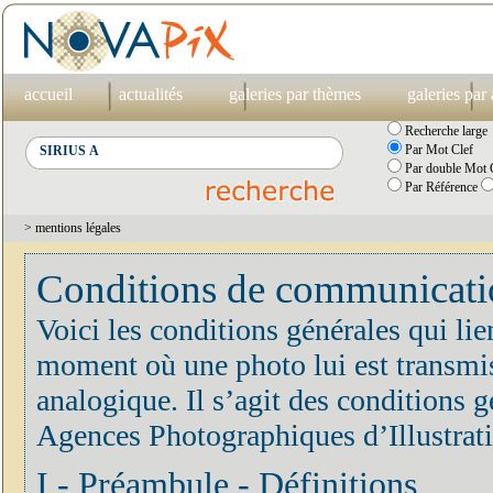
accueil
actualités
galeries par thèmes
galeries par
Recherche large
Par Mot Clef
Par double Mot C
Par Référence
> mentions légales
Conditions de communication
Voici les conditions générales qui lie
moment où une photo lui est transmis
analogique. Il s’agit des conditions
Agences Photographiques d’Illustrat
I - Préambule - Définitions