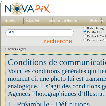
accueil
actualités
galeries par thèmes
galeries par
Recherche large
Par Mot Clef
Par double Mot C
Par Référence
> mentions légales
Conditions de communication
Voici les conditions générales qui lie
moment où une photo lui est transmis
analogique. Il s’agit des conditions
Agences Photographiques d’Illustrat
I - Préambule - Définitions