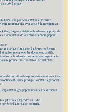
 d'un prêt à usage.
 du Client que pour consultation et la mise à
par lettre recommandée avec accusé de réception, au
e Client, l'Agence établit un bordereau de prêt et de
ies. L'acceptation de la remise des photographies
 droits.
et à défaut d'utilisation à détruire les fichiers.
d ni utiliser ni exploiter les documents confiés,
ndiqué sur le bordereau. En cas de non respect de la
faitaire précisé sur le bordereau de prêt et de
 reproduction et/ou de représentation concernant les
ocontractant (forme juridique, capital, siège social,
e :
ée, implantation géographique ou lieu de diffusion,
u sujet à traiter, légendes ou textes
ortée de l'autorisation sollicitée.