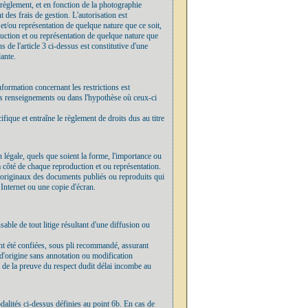
 règlement, et en fonction de la photographie
t des frais de gestion. L'autorisation est
et/ou représentation de quelque nature que ce soit,
duction et ou représentation de quelque nature que
de l'article 3 ci-dessus est constitutive d'une
dante.
information concernant les restrictions est
dits renseignements ou dans l'hypothèse où ceux-ci
ifique et entraîne le règlement de droits dus au titre
n légale, quels que soient la forme, l'importance ou
à côté de chaque reproduction et ou représentation.
 et originaux des documents publiés ou reproduits qui
n Internet ou une copie d'écran.
sable de tout litige résultant d'une diffusion ou
 ont été confiées, sous pli recommandé, assurant
 d'origine sans annotation ou modification
ge de la preuve du respect dudit délai incombe au
dalités ci-dessus définies au point 6b. En cas de