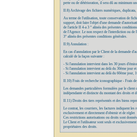
perte ou de détérioration, il sera dû au minimum un
II.8) Archivage des fichiers numériques, duplicata,
Au terme de l'utilisation, toute conservation de fich
support, doit faire l'objet d'une demande d'autorisa
de l'article II 4-a 3 ° alinéa des présentes conditio
de l'Agence. Le non respect de l'interdiction ou de 
3° alinéa des présentes conditions générales.
II.9) Annulation :
En cas d'annulation par le Client de la demande d'au
calculé de la façon suivante :
- Si l'annulation intervient dans les 30 jours d'émi
- Si l'annulation intervient au delà du 30ème jour e
- Si l'annulation intervient au delà du 60ème jour,
II.10) Frais de recherche iconographique - Frais de
Les demandes particulières formulées par le client 
indépendante et distincte du montant des droits et d
II.11) Droits des tiers représentés et des biens repr
Le contrat, les courriers, les factures indiquent les 
exclusivement et directement d'obtenir et de régler.
Ces restrictions autorisations ou droits sont donnés 
Le Client et l'utilisateur sont seuls et exclusiveme
propriétaires des droits.