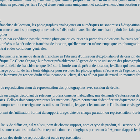
hies ne peuvent pas faire l'objet d'une vente mais uniquement et exclusivement d'une location et
t
e franchise de location, les photographies analogiques ou numériques ne sont mises à disposition
ion concernant les photographiques mises à disposition aux fins de consultation, doit être faite 
phies.
ues par expédition postale, remise physique ou coursier : A partir des indications fournies par l
s prêtées et la période de franchise de location, qu'elle remet en même temps que les photograph
trat et des conditions générales.
documents à l'issue du délai de franchise en l'absence d'utilisation d'exploitation et de cession de
rique. Le Client s'engage à informer préalablement l'Agence de toute utilisation des photographies 
ue du délai de franchise tel que fixé sur le bordereau de prêt et de location, le Client qui n'enten
harge pour lui de faire toute diligence pour restituer les photographies à l'adresse de l'agence i
e de la preuve du respect dudit délai incombe au client, il sera dû par jour de retard un montant for
s de reproduction et/ou de représentation des photographies avec cession de droits.
rds ou usages découlant de relations professionnelles habituelles, une demande d'autorisation de
ies. Celle-ci doit comporter toutes les mentions légales permettant d'identifier juridiquement le c
mporter tout renseignements utiles sur l'étendue, le type et le contexte de l'utilisation envisagé
 format de l'utilisation, format du support, tirage, date de chaque parution ou représentation, dur
al, lieux de diffusion, s'il y a lieu, nom de chaque support, nom et type de produit, du service ou d
s concernant les modalités de reproduction technologiques permettant à l' Agence d'apprécier la p
ssion des droits de reproduction et ou de représentation :