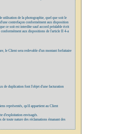
e utilisation de la photographie, quel que soit le
utif d'une contrefaçon conformément aux disposition
e ce soit est interdite sauf accord préalable écrit
s conformément aux dispositions de l'article II 4-a
re, le Client sera redevable d'un montant forfaitaire
 de duplication font l'objet d'une facturation
biens représentés, qu'il appartient au Client
xte d'exploitation envisagés.
ces de toute nature des réclamations émanant des