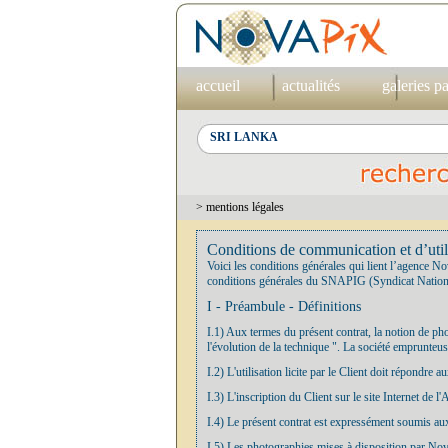
accueil
actualités
galeries p
> mentions légales
Conditions de communication et d’util
Voici les conditions générales qui lient l’agence No
conditions générales du SNAPIG (Syndicat Nationa
I - Préambule - Définitions
I.1) Aux termes du présent contrat, la notion de p
l'évolution de la technique ". La société emprunteu
I.2) L'utilisation licite par le Client doit répondre
I.3) L'inscription du Client sur le site Internet de
I.4) Le présent contrat est expressément soumis aux 
I.5) Les photographies mises à disposition par Novap