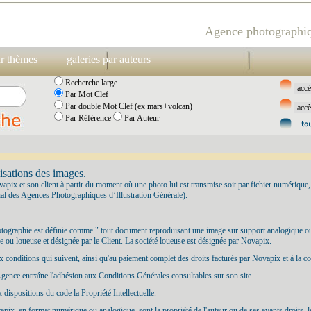
Agence photographiq
ar thèmes
galeries par auteurs
Recherche large
Par Mot Clef
Par double Mot Clef (ex mars+volcan)
Par Référence
Par Auteur
isations des images.
vapix et son client à partir du moment où une photo lui est transmise soit par fichier numérique,
l des Agences Photographiques d’Illustration Générale).
hotographie est définie comme " tout document reproduisant une image sur support analogique o
se ou loueuse et désignée par le Client. La société loueuse est désignée par Novapix.
 aux conditions qui suivent, ainsi qu'au paiement complet des droits facturés par Novapix et à la c
 l'Agence entraîne l'adhésion aux Conditions Générales consultables sur son site.
dispositions du code la Propriété Intellectuelle.
ix, en format numérique ou analogique, sont la propriété de l'auteur ou de ses ayants droits, le 