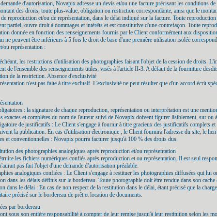
la demande d'autorisation, Novapix adresse un devis et/ou une facture précisant les conditions de
 montant des droits, toute plus-value, obligation ou restriction correspondante, ainsi que le montan
 reproduction et/ou de représentation, dans le délai indiqué sur la facture. Toute reproduction 
nt partiel, ouvre droit à dommages et intérêts et est constitutive d'une contrefaçon. Toute repro
isation donnée en fonction des renseignements fournis par le Client conformément aux dispositions 
i ne peuvent être inférieurs à 5 fois le droit de base d'une première utilisation isolée correspon
et/ou représentation :
chéant, les restrictions d'utilisation des photographies faisant l'objet de la cession de droits. L'
t de l'ensemble des renseignements utiles, visés à l'article II-3. A défaut de la fourniture des
tion de la restriction. Absence d'exclusivité
sentation n'est pas faite à titre exclusif. L'exclusivité ne peut résulter que d'un accord écrit spéc
résentation
bligatoires : la signature de chaque reproduction, représentation ou interprétation est une mentio
ions exactes et complètes du nom de l'auteur suivi de Novapix doivent figurer lisiblement, sur ou 
gatoire de justificatifs : Le Client s'engage à fournir à titre gracieux des justificatifs complets
ent la publication. En cas d'utilisation électronique , le Client fournira l'adresse du site, le lie
les et conventionnelles : Novapix pourra facturer jusqu'à 100 % des droits dus.
titution des photographies analogiques après reproduction et/ou représentation
truire les fichiers numériques confiés après reproduction et ou représentation. Il est seul respon
 n'aurait pas fait l'objet d'une demande d'autorisation préalable.
raphies analogiques confiées : Le Client s'engage à restituer les photographies diffusées qui lui
ion dans les délais définis sur le bordereau. Toute photographie doit être rendue dans son cache
on dans le délai : En cas de non respect de la restitution dans le délai, étant précisé que la char
aitaire précisé sur le bordereau de prêt et location de documents.
iées par bordereau
nt sous son entière responsabilité à compter de leur remise jusqu'à leur restitution selon les mo