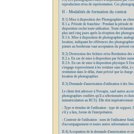
reproduction et/ou de représentation. Ces photograp
II - Modalités de formation du contrat
II.1) Mise à disposition des Photographies au clien
II.1.a. Période de franchise : Pendant la période d
disposition exclut toute utilisation. Toute réclamat
plus tard cinq jours après la réception des photogra
II.1.b. Mise à disposition de photographies analogiq
location, indiquant les références des photographie
jointes au bordereau vaut acceptation du présent con
II.2) Destruction des fichiers et/ou Restitution des 
II.2.a. En cas de mise à disposition par fichier numé
II.2.b. En cas de mise à disposition physique A l'iss
s'engage expressément à les restituer sans délai, à c
restitution dans le délai, étant précisé que la charg
location de photographies.
II.3) Demande d'autorisation d'utilisation à des fin
Le client doit adresser à Novapix, sauf autres acco
photographies confiées qu'il a sélectionnées et chois
immatriculation au RCS). Elle doit impérativement co
- Type et étendue de l'utilisation : type de support,
s'il y a lieu, forme de l'interprétation.
- Contexte de l'utilisation : nom de l'utilisateur fin
d'accompagnement et toutes autres informations utile
II.4) Acceptation de la demande d'autorisation et ce