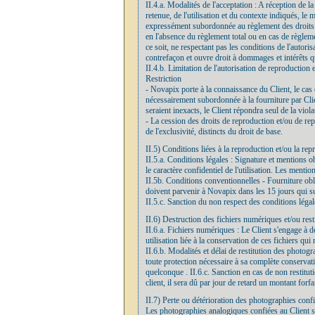
II.4.a. Modalités de l'acceptation : A réception de 
retenue, de l'utilisation et du contexte indiqués, le
expressément subordonnée au règlement des droits de
en l'absence du règlement total ou en cas de règleme
ce soit, ne respectant pas les conditions de l'autor
contrefaçon et ouvre droit à dommages et intérêts qu
II.4.b. Limitation de l'autorisation de reproduction 
Restriction
- Novapix porte à la connaissance du Client, le cas é
nécessairement subordonnée à la fourniture par Clien
seraient inexacts, le Client répondra seul de la viola
- La cession des droits de reproduction et/ou de repré
de l'exclusivité, distincts du droit de base.
II.5) Conditions liées à la reproduction et/ou la rep
II.5.a. Conditions légales : Signature et mentions o
le caractère confidentiel de l'utilisation. Les ment
II.5b. Conditions conventionnelles - Fourniture obli
doivent parvenir à Novapix dans les 15 jours qui suiv
II.5.c. Sanction du non respect des conditions léga
II.6) Destruction des fichiers numériques et/ou res
II.6.a. Fichiers numériques : Le Client s'engage à dé
utilisation liée à la conservation de ces fichiers qui
II.6.b. Modalités et délai de restitution des photog
toute protection nécessaire à sa complète conservat
quelconque . II.6.c. Sanction en cas de non restituti
client, il sera dû par jour de retard un montant forf
II.7) Perte ou détérioration des photographies conf
Les photographies analogiques confiées au Client so