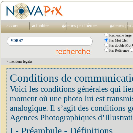
accueil
actualités
galeries par thèmes
galeries par
Recherche large
Par Mot Clef
Par double Mot C
Par Référence
> mentions légales
Conditions de communication
Voici les conditions générales qui lie
moment où une photo lui est transmis
analogique. Il s’agit des conditions
Agences Photographiques d’Illustrat
I - Préambule - Définitions