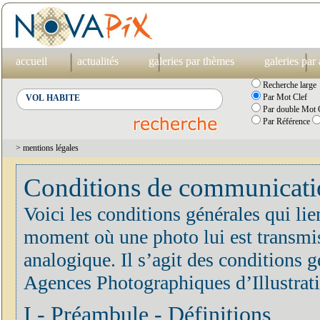
accueil
actualités
galeries par thèmes
galeries par
Recherche large
Par Mot Clef
Par double Mot C
Par Référence
> mentions légales
Conditions de communication
Voici les conditions générales qui lie
moment où une photo lui est transmis
analogique. Il s’agit des conditions
Agences Photographiques d’Illustrat
I - Préambule - Définitions