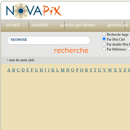
accueil
actualités
galeries par thèmes
galeries par
Recherche large
Par Mot Clef
Par double Mot C
Par Référence
> tous les mots clefs
A
B
C
D
E
F
G
H
I
J
K
L
M
N
O
P
Q
R
S
T
U
V
W
X
Y
Z