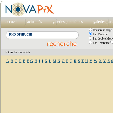
accueil
actualités
galeries par thèmes
galeries par
Recherche large
Par Mot Clef
Par double Mot C
Par Référence
> tous les mots clefs
A
B
C
D
E
F
G
H
I
J
K
L
M
N
O
P
Q
R
S
T
U
V
W
X
Y
Z