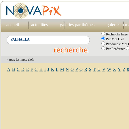
accueil
actualités
galeries par thèmes
galeries par
Recherche large
Par Mot Clef
Par double Mot C
Par Référence
> tous les mots clefs
A
B
C
D
E
F
G
H
I
J
K
L
M
N
O
P
Q
R
S
T
U
V
W
X
Y
Z