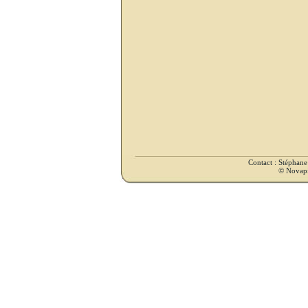
Contact : Stéphan
© Novapix