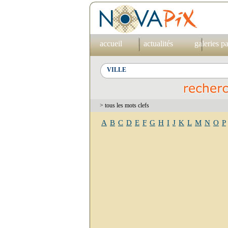
accueil
actualités
galeries p
> tous les mots clefs
A
B
C
D
E
F
G
H
I
J
K
L
M
N
O
P