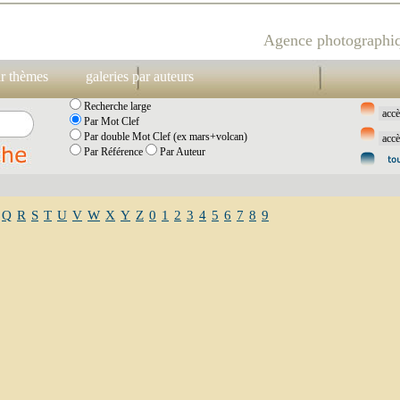
Agence photographiq
ar thèmes
galeries par auteurs
Recherche large
Par Mot Clef
Par double Mot Clef (ex mars+volcan)
Par Référence
Par Auteur
Q
R
S
T
U
V
W
X
Y
Z
0
1
2
3
4
5
6
7
8
9