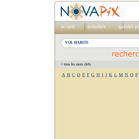
accueil
actualités
galeries p
> tous les mots clefs
A
B
C
D
E
F
G
H
I
J
K
L
M
N
O
P