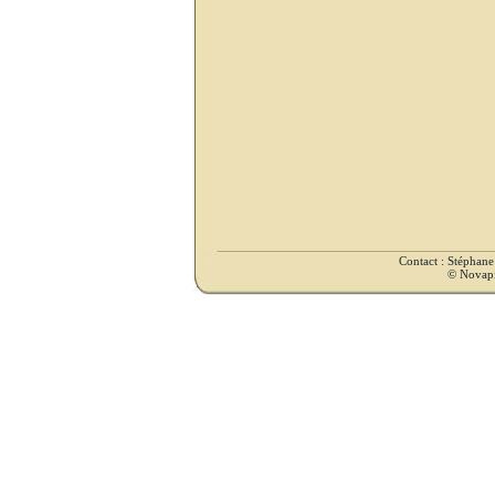
Contact : Stéphan
© Novapix