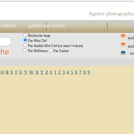
Agence photographiq
ar thèmes
galeries par auteurs
Recherche large
Par Mot Clef
Par double Mot Clef (ex mars+volcan)
Par Référence
Par Auteur
Q
R
S
T
U
V
W
X
Y
Z
0
1
2
3
4
5
6
7
8
9