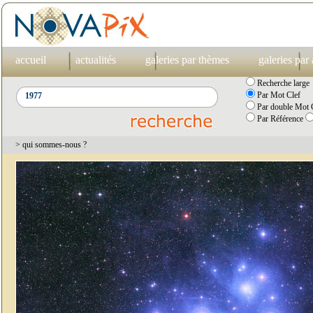
accueil
actualités
galeries par thèmes
galeries par
Recherche large
Par Mot Clef
Par double Mot C
Par Référence
> qui sommes-nous ?