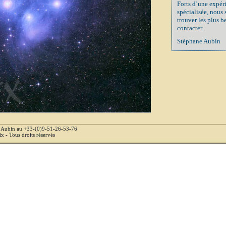
Forts d’une expér
spécialisée, nous
trouver les plus b
contacter.
Stéphane Aubin
e Aubin au +33-(0)9-51-26-53-76
 - Tous droits réservés