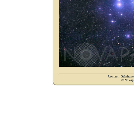
Contact : Stéphan
© Novapix