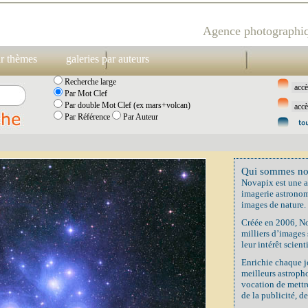
Agence photographiq
ar thèmes
galeries par auteurs
Recherche large
Par Mot Clef
Par double Mot Clef (ex mars+volcan)
Par Référence
Par Auteur
Qui sommes no
Novapix est une a
imagerie astronom
images de nature.
Créée en 2006, No
milliers d’images
leur intérêt scient
Enrichie chaque j
meilleurs astropho
vocation de mettre
de la publicité, de