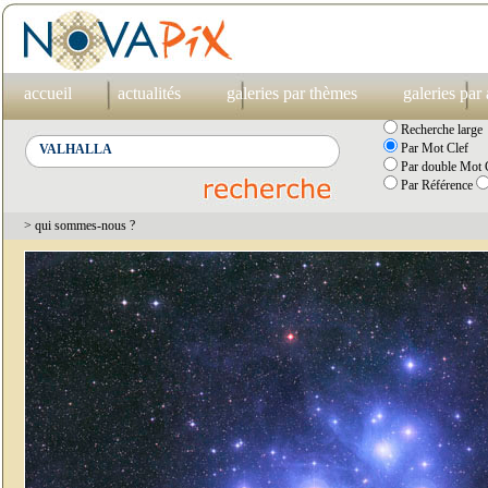
accueil
actualités
galeries par thèmes
galeries par
Recherche large
Par Mot Clef
Par double Mot C
Par Référence
> qui sommes-nous ?