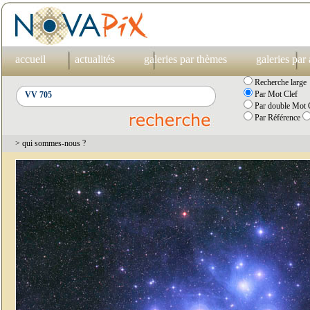
accueil
actualités
galeries par thèmes
galeries par
Recherche large
Par Mot Clef
Par double Mot C
Par Référence
> qui sommes-nous ?