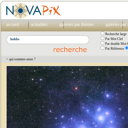
accueil
actualités
galeries par thèmes
galeries par
Recherche large
Par Mot Clef
Par double Mot C
Par Référence
> qui sommes-nous ?