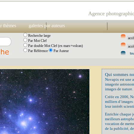
Agence photographiq
ar thèmes
galeries par auteurs
Recherche large
Par Mot Clef
Par double Mot Clef (ex mars+volcan)
Par Référence
Par Auteur
Qui sommes no
Novapix est une a
imagerie astronom
images de nature.
Créée en 2006, No
milliers d’images
leur intérêt scient
Enrichie chaque j
meilleurs astropho
vocation de mettre
de la publicité, de