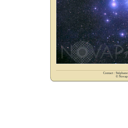
Contact : Stéphan
© Novapix