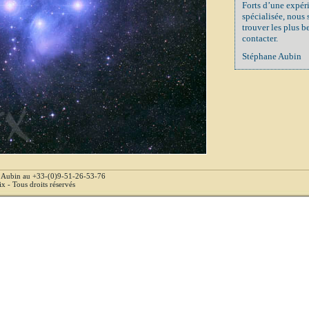
Forts d’une expér
spécialisée, nous
trouver les plus b
contacter.
Stéphane Aubin
e Aubin au +33-(0)9-51-26-53-76
 - Tous droits réservés