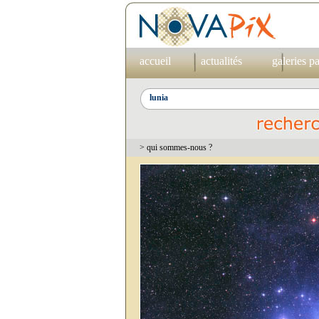
accueil
actualités
galeries p
> qui sommes-nous ?