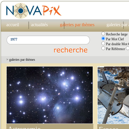
accueil
actualités
galeries par thèmes
galeries par
Recherche large
Par Mot Clef
Par double Mot C
Par Référence
> galeries par thèmes