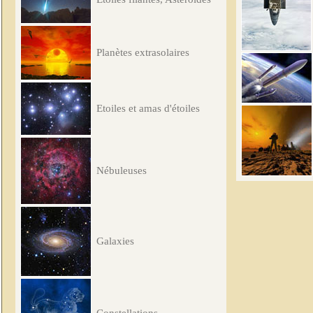
Planètes extrasolaires
Etoiles et amas d'étoiles
Nébuleuses
Galaxies